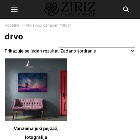
Početna
Proizvodi označeni “drvo”
drvo
Prikazuje se jedan rezultat
Vanzemaljski pejzaž,
fotografija