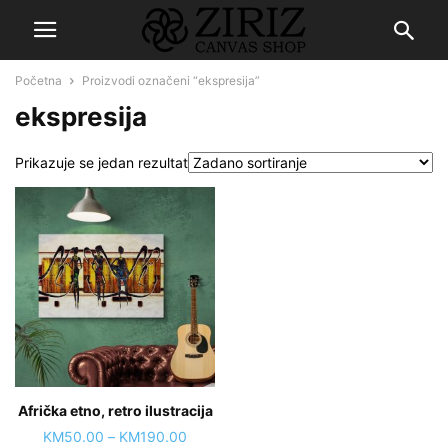
Početna
Proizvodi označeni “ekspresija”
ekspresija
Prikazuje se jedan rezultat
Afrička etno, retro ilustracija
Price
KM
50.00
–
KM
190.00