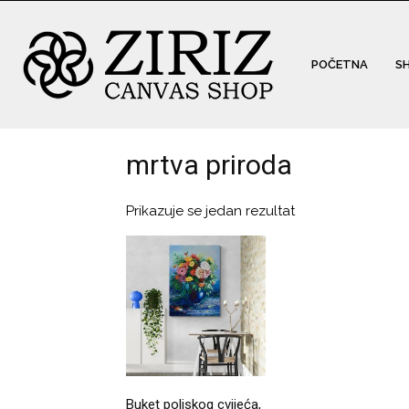
POČETNA
S
mrtva priroda
Prikazuje se jedan rezultat
Buket poljskog cvijeća,