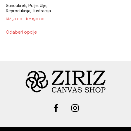
Suncokreti, Polje, Ulje,
Reprodukcija, Ilustracija
Price
KM
50.00
–
KM
190.00
range:
This
Odaberi opcije
KM50.00
product
through
has
KM190.00
multiple
variants.
The
options
may
be
chosen
on
the
product
page