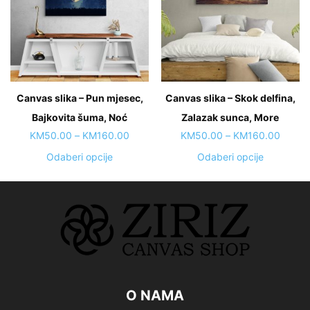
The
may
options
be
may
chosen
be
on
chosen
the
on
Canvas slika – Pun mjesec,
Canvas slika – Skok delfina,
product
the
page
Bajkovita šuma, Noć
product
Zalazak sunca, More
page
Price
Price
KM
50.00
–
KM
160.00
KM
50.00
–
KM
160.00
range:
range:
This
This
Odaberi opcije
Odaberi opcije
KM50.00
KM50.
product
product
through
throug
has
has
KM160.00
KM160
multiple
multiple
variants.
variants.
The
The
options
options
may
may
be
be
O NAMA
chosen
chosen