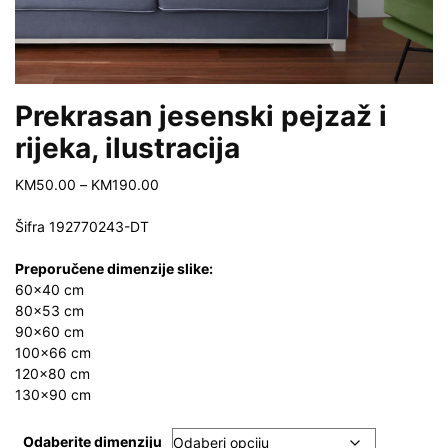
Prekrasan jesenski pejzaž i
rijeka, ilustracija
Price
KM
50.00
–
KM
190.00
range:
KM50.00
Šifra 192770243-DT
through
KM190.00
Preporučene dimenzije slike:
60×40 cm
80×53 cm
90×60 cm
100×66 cm
120×80 cm
130×90 cm
Odaberite dimenziju