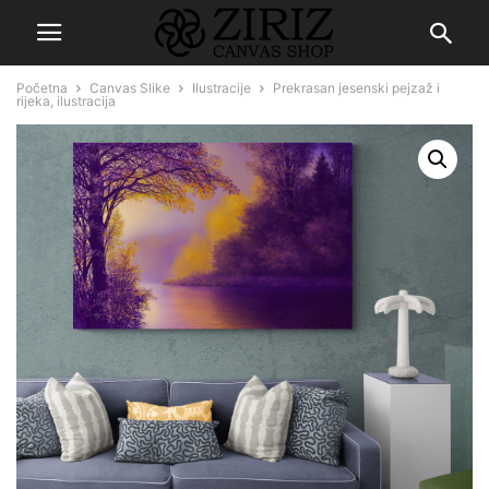
Početna
Canvas Slike
Ilustracije
Prekrasan jesenski pejzaž i
rijeka, ilustracija