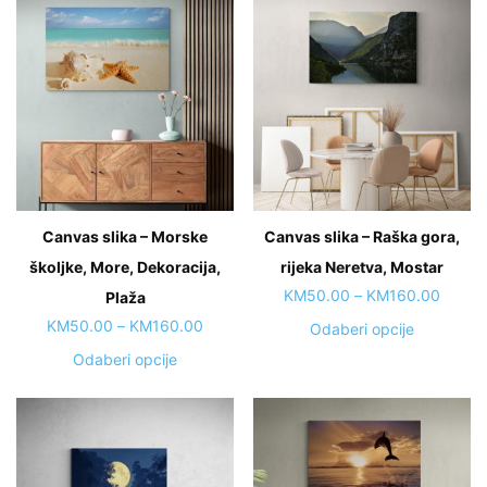
Canvas slika – Morske
Canvas slika – Raška gora,
školjke, More, Dekoracija,
rijeka Neretva, Mostar
Price
KM
50.00
–
KM
160.00
Plaža
range:
Price
KM
50.00
–
KM
160.00
This
Odaberi opcije
KM50.
range:
product
This
Odaberi opcije
throug
KM50.00
has
product
KM160
through
multiple
has
KM160.00
variants.
multiple
The
variants.
options