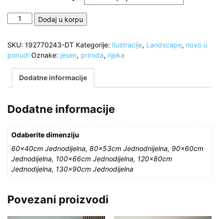
Prekrasan
Dodaj u korpu
jesenski
pejzaž
SKU:
192770243-DT
Kategorije:
Ilustracije
,
Landscape
,
novo u
i
ponudi
Oznake:
jesen
,
priroda
,
rijeka
rijeka,
ilustracija
Dodatne informacije
količina
Dodatne informacije
Odaberite dimenziju
60x40cm Jednodijelna, 80x53cm Jednodnijelna, 90x60cm
Jednodijelna, 100x66cm Jednodijelna, 120x80cm
Jednodijelna, 130x90cm Jednodijelna
Povezani proizvodi