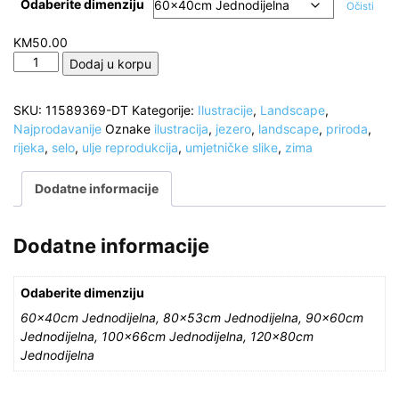
Odaberite dimenziju
Očisti
KM
50.00
Canvas
Dodaj u korpu
slika
-
SKU:
11589369-DT
Kategorije:
Ilustracije
,
Landscape
,
Selo
Najprodavanije
Oznake
ilustracija
,
jezero
,
landscape
,
priroda
,
na
rijeka
,
selo
,
ulje reprodukcija
,
umjetničke slike
,
zima
obali
jezera,
Dodatne informacije
zimski
krajolik,
ulje
Dodatne informacije
na
platnu,
reprodukcija
Odaberite dimenziju
količina
60x40cm Jednodijelna, 80x53cm Jednodijelna, 90x60cm
Jednodijelna, 100x66cm Jednodijelna, 120x80cm
Jednodijelna