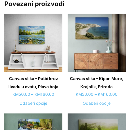
Povezani proizvodi
Canvas slika – Putić kroz
Canvas slika – Kipar, More,
livadu u cvatu, Plava boja
Krajolik, Priroda
Price
Price
KM
50.00
–
KM
160.00
KM
50.00
–
KM
160.00
range:
range:
This
This
Odaberi opcije
Odaberi opcije
KM50.00
KM50.
product
product
through
throug
has
has
KM160.00
KM160
multiple
multiple