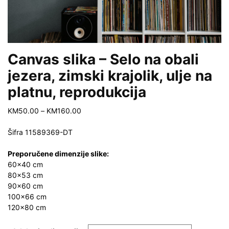
Canvas slika – Selo na obali
jezera, zimski krajolik, ulje na
platnu, reprodukcija
Price
KM
50.00
–
KM
160.00
range:
KM50.00
Šifra
11589369-DT
through
KM160.00
Preporučene dimenzije slike:
60×40 cm
80×53 cm
90×60 cm
100×66 cm
120×80 cm