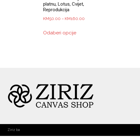
platnu, Lotus, Cvijet,
Reprodukcija
Price
KM
50.00
–
KM
160.00
range:
This
Odaberi opcije
KM50.00
product
through
has
KM160.00
multiple
variants.
The
options
may
be
chosen
on
the
product
page
Ziriz ba