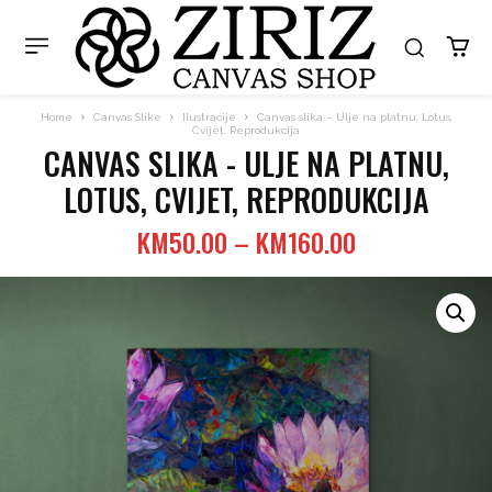
Home
Canvas Slike
Ilustracije
Canvas slika – Ulje na platnu, Lotus,
Cvijet, Reprodukcija
CANVAS SLIKA - ULJE NA PLATNU,
LOTUS, CVIJET, REPRODUKCIJA
Price
KM
50.00
–
KM
160.00
range:
KM50.00
through
KM160.00