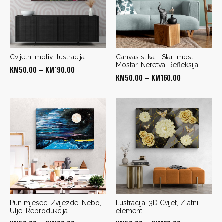
Cvijetni motiv, Ilustracija
Canvas slika - Stari most,
Mostar, Neretva, Refleksija
Price
KM
50.00
–
KM
190.00
Price
KM
50.00
–
KM
160.00
range:
range:
KM50.00
KM50.00
through
through
KM190.00
KM160.00
Pun mjesec, Zvijezde, Nebo,
Ilustracija, 3D Cvijet, Zlatni
Ulje, Reprodukcija
elementi