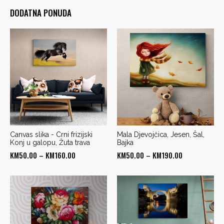
DODATNA PONUDA
Canvas slika - Crni frizijski
Mala Djevojčica, Jesen, Šal,
Konj u galopu, Žuta trava
Bajka
Price
Price
KM
50.00
–
KM
160.00
KM
50.00
–
KM
190.00
range:
range:
KM50.00
KM50.00
through
through
KM160.00
KM190.00