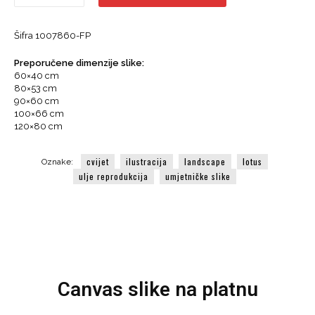
-
Ulje
Šifra 1007860-FP
na
platnu,
Preporučene dimenzije slike:
Lotus,
60×40 cm
Cvijet,
80×53 cm
Reprodukcija
90×60 cm
količina
100×66 cm
120×80 cm
cvijet
ilustracija
landscape
lotus
Oznake:
ulje reprodukcija
umjetničke slike
Canvas slike na platnu