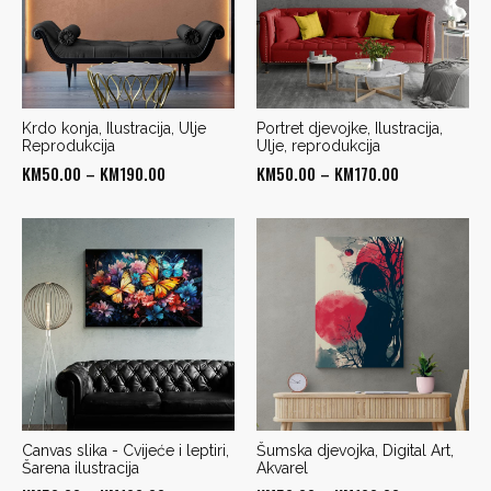
Krdo konja, Ilustracija, Ulje
Portret djevojke, Ilustracija,
Reprodukcija
Ulje, reprodukcija
Price
Price
KM
50.00
–
KM
190.00
KM
50.00
–
KM
170.00
range:
range:
KM50.00
KM50.00
through
through
KM190.00
KM170.00
Canvas slika - Cvijeće i leptiri,
Šumska djevojka, Digital Art,
Šarena ilustracija
Akvarel