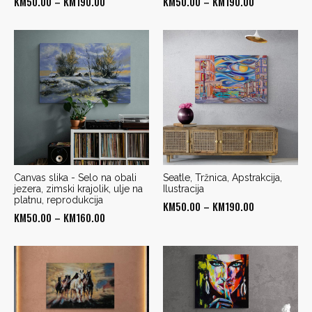
Price
Price
KM
50.00
–
KM
190.00
KM
50.00
–
KM
190.00
range:
range:
KM50.00
KM50.00
through
through
KM190.00
KM190.00
Canvas slika - Selo na obali
Seatle, Tržnica, Apstrakcija,
jezera, zimski krajolik, ulje na
Ilustracija
platnu, reprodukcija
Price
KM
50.00
–
KM
190.00
Price
KM
50.00
–
KM
160.00
range:
range:
KM50.00
KM50.00
through
through
KM190.00
KM160.00