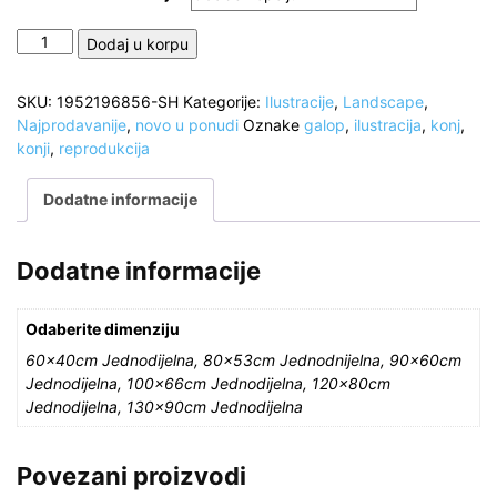
Krdo
Dodaj u korpu
konja,
Ilustracija,
SKU:
1952196856-SH
Kategorije:
Ilustracije
,
Landscape
,
Ulje
Najprodavanije
,
novo u ponudi
Oznake
galop
,
ilustracija
,
konj
,
Reprodukcija
konji
,
reprodukcija
količina
Dodatne informacije
Dodatne informacije
Odaberite dimenziju
60x40cm Jednodijelna, 80x53cm Jednodnijelna, 90x60cm
Jednodijelna, 100x66cm Jednodijelna, 120x80cm
Jednodijelna, 130x90cm Jednodijelna
Povezani proizvodi