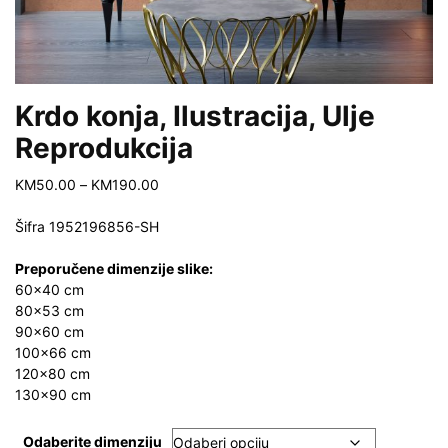
Krdo konja, Ilustracija, Ulje
Reprodukcija
Price
KM
50.00
–
KM
190.00
range:
KM50.00
Šifra
1952196856-SH
through
KM190.00
Preporučene dimenzije slike:
60×40 cm
80×53 cm
90×60 cm
100×66 cm
120×80 cm
130×90 cm
Odaberite dimenziju