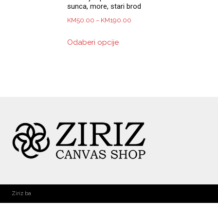
sunca, more, stari brod
Price
KM
50.00
–
KM
190.00
range:
This
Odaberi opcije
KM50.00
product
through
has
KM190.00
multiple
variants.
The
options
may
be
chosen
on
the
product
page
Ziriz ba