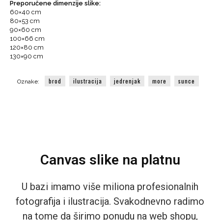
Preporučene dimenzije slike:
brod
60×40 cm
količina
80×53 cm
90×60 cm
100×66 cm
120×80 cm
130×90 cm
brod
ilustracija
jedrenjak
more
sunce
Oznake:
Canvas slike na platnu
U bazi imamo više miliona profesionalnih
fotografija i ilustracija. Svakodnevno radimo
na tome da širimo ponudu na web shopu,