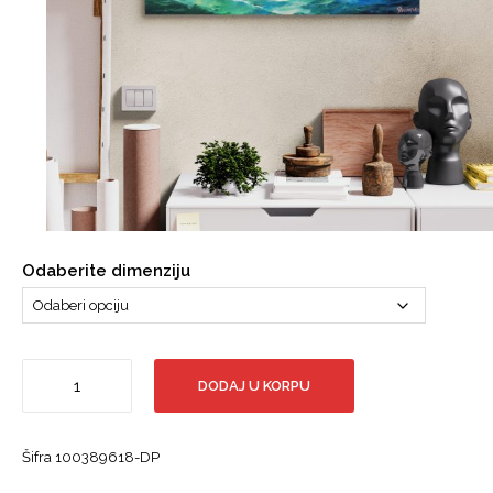
Odaberite dimenziju
Jedrenjak
DODAJ U KORPU
pri
izlasku
sunca,
Šifra
100389618-DP
more,
stari