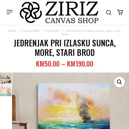
Home
Canvas Slike
Ilustracije
Jedrenjak pri izlasku sunca, more, stari
brod
JEDRENJAK PRI IZLASKU SUNCA,
MORE, STARI BROD
Price
KM
50.00
–
KM
190.00
range:
KM50.00
through
KM190.00