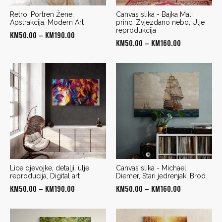
Retro, Portren Žene,
Canvas slika - Bajka Mali
Apstrakcija, Modern Art
princ, Zvjezdano nebo, Ulje
reprodukcija
Price
KM
50.00
–
KM
190.00
Price
KM
50.00
–
KM
160.00
range:
range:
KM50.00
KM50.00
through
through
KM190.00
KM160.00
Lice djevojke, detalji, ulje
Canvas slika - Michael
reproducija, Digital art
Diemer, Stari jedrenjak, Brod
Price
Price
KM
50.00
–
KM
190.00
KM
50.00
–
KM
160.00
range:
range:
KM50.00
KM50.00