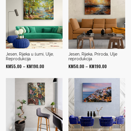
through
through
KM190.00
KM160.00
Jesen, Rijeka u šumi, Ulje,
Jesen, Rijeka, Priroda, Ulje
Reprodukcija
reprodukcija
Price
Price
KM
55.00
–
KM
190.00
KM
50.00
–
KM
190.00
range:
range:
KM55.00
KM50.00
through
through
KM190.00
KM190.00