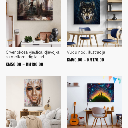
Crvenokosa vještica, djevojka
Vuk u noći, ilustracija
sa metlom, digital art
Price
KM
50.00
–
KM
170.00
Price
KM
50.00
–
KM
190.00
range:
range:
KM50.00
KM50.00
through
through
KM170.00
KM190.00