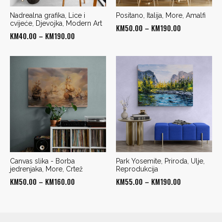
Nadrealna grafika, Lice i
Positano, Italija, More, Amalfi
cvijeće, Djevojka, Modern Art
Price
KM
50.00
–
KM
190.00
Price
KM
40.00
–
KM
190.00
range:
range:
KM50.00
KM40.00
through
through
KM190.00
KM190.00
Canvas slika - Borba
Park Yosemite, Priroda, Ulje,
jedrenjaka, More, Crtež
Reprodukcija
Price
Price
KM
50.00
–
KM
160.00
KM
55.00
–
KM
190.00
range:
range:
KM50.00
KM55.00
through
through