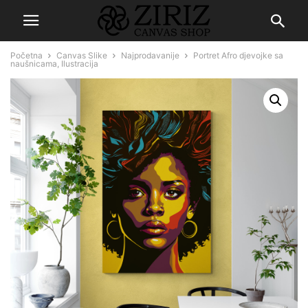
Početna
Canvas Slike
Najprodavanije
Portret Afro djevojke sa
naušnicama, Ilustracija