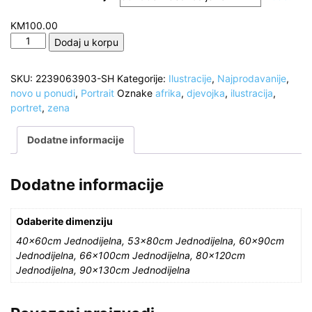
KM
100.00
Portret
Dodaj u korpu
Afro
djevojke
SKU:
2239063903-SH
Kategorije:
Ilustracije
,
Najprodavanije
,
sa
novo u ponudi
,
Portrait
Oznake
afrika
,
djevojka
,
ilustracija
,
naušnicama,
portret
,
zena
Ilustracija
količina
Dodatne informacije
Dodatne informacije
Odaberite dimenziju
40x60cm Jednodijelna, 53x80cm Jednodijelna, 60x90cm
Jednodijelna, 66x100cm Jednodijelna, 80x120cm
Jednodijelna, 90x130cm Jednodijelna