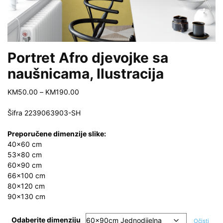
Portret Afro djevojke sa
naušnicama, Ilustracija
Price
KM
50.00
–
KM
190.00
range:
KM50.00
Šifra
2239063903-SH
through
KM190.00
Preporučene dimenzije slike:
40×60 cm
53×80 cm
60×90 cm
66×100 cm
80×120 cm
90×130 cm
Odaberite dimenziju
Očisti