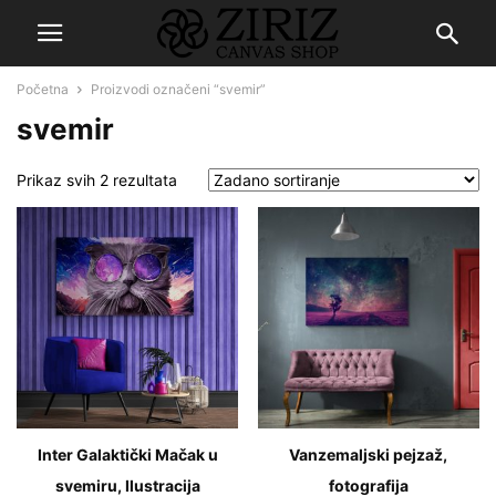
Početna
Proizvodi označeni “svemir”
svemir
Prikaz svih 2 rezultata
Inter Galaktički Mačak u
Vanzemaljski pejzaž,
svemiru, Ilustracija
fotografija