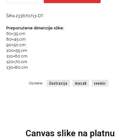
Mačak
u
Šifra
233670713-DT
svemiru,
Ilustracija
Preporučene dimenzije slike:
količina
60×35 cm
80×45 cm
90×50 cm
100×55 cm
110×60 cm
120×70 cm
130×80 cm
ilustracija
macak
svemir
Oznake:
Canvas slike na platnu