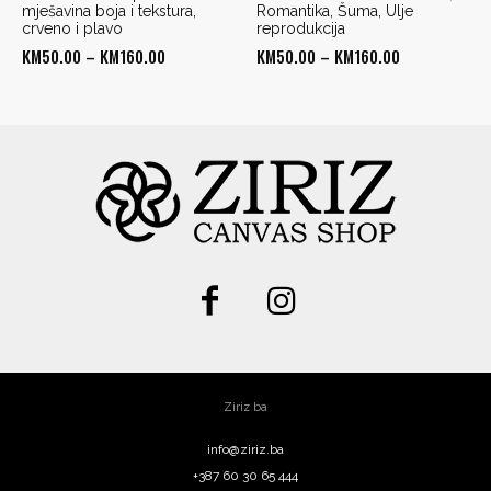
mješavina boja i tekstura,
Romantika, Šuma, Ulje
crveno i plavo
reprodukcija
Price
Price
KM
50.00
–
KM
160.00
KM
50.00
–
KM
160.00
range:
range:
KM50.00
KM50.00
through
through
KM160.00
KM160.00
Ziriz ba
info@ziriz.ba
+387 60 30 65 444