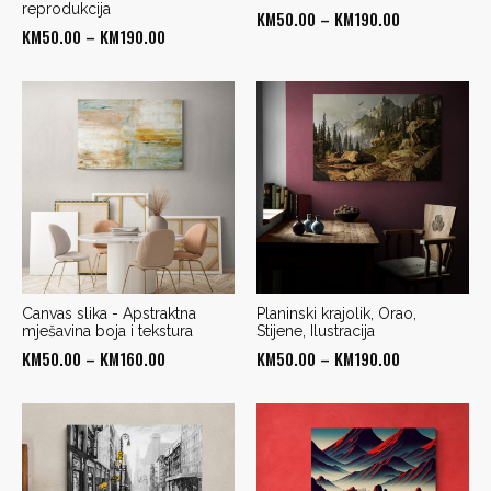
reprodukcija
Price
KM
50.00
–
KM
190.00
Price
KM
50.00
–
KM
190.00
range:
range:
KM50.00
KM50.00
through
through
KM190.00
KM190.00
Canvas slika - Apstraktna
Planinski krajolik, Orao,
mješavina boja i tekstura
Stijene, Ilustracija
Price
Price
KM
50.00
–
KM
160.00
KM
50.00
–
KM
190.00
range:
range:
KM50.00
KM50.00
through
through
KM160.00
KM190.00