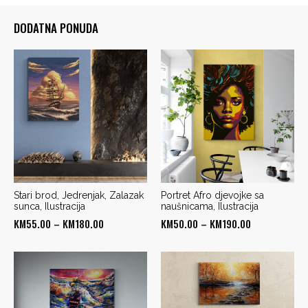
DODATNA PONUDA
Stari brod, Jedrenjak, Zalazak
Portret Afro djevojke sa
sunca, Ilustracija
naušnicama, Ilustracija
Price
Price
KM
55.00
–
KM
180.00
KM
50.00
–
KM
190.00
range:
range:
KM55.00
KM50.00
through
through
KM180.00
KM190.00