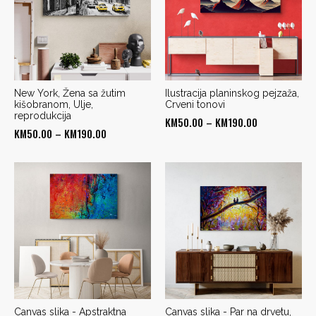
New York, Žena sa žutim
Ilustracija planinskog pejzaža,
kišobranom, Ulje,
Crveni tonovi
reprodukcija
Price
KM
50.00
–
KM
190.00
Price
KM
50.00
–
KM
190.00
range:
range:
KM50.00
KM50.00
through
through
KM190.00
KM190.00
Canvas slika - Apstraktna
Canvas slika - Par na drvetu,