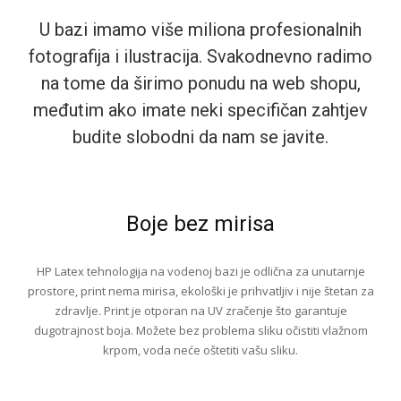
U bazi imamo više miliona profesionalnih
fotografija i ilustracija. Svakodnevno radimo
na tome da širimo ponudu na web shopu,
međutim ako imate neki specifičan zahtjev
budite slobodni da nam se javite.
Boje bez mirisa
HP Latex tehnologija na vodenoj bazi je odlična za unutarnje
prostore, print nema mirisa, ekološki je prihvatljiv i nije štetan za
zdravlje. Print je otporan na UV zračenje što garantuje
dugotrajnost boja. Možete bez problema sliku očistiti vlažnom
krpom, voda neće oštetiti vašu sliku.