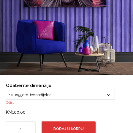
Odaberite dimenziju
Očisti
KM
100.00
Inter
DODAJ U KORPU
Galaktički