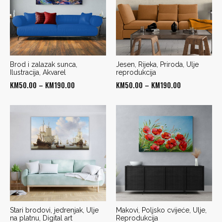
Brod i zalazak sunca,
Jesen, Rijeka, Priroda, Ulje
Ilustracija, Akvarel
reprodukcija
Price
Price
KM
50.00
–
KM
190.00
KM
50.00
–
KM
190.00
range:
range:
KM50.00
KM50.00
through
through
KM190.00
KM190.00
Stari brodovi, jedrenjak, Ulje
Makovi, Poljsko cvijeće, Ulje,
na platnu, Digital art
Reprodukcija