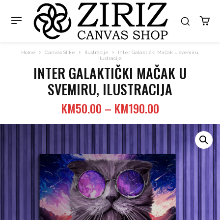
Home
Canvas Slike
Ilustracije
Inter Galaktički Mačak u svemiru,
Ilustracija
INTER GALAKTIČKI MAČAK U
SVEMIRU, ILUSTRACIJA
Price
KM
50.00
–
KM
190.00
range:
KM50.00
through
KM190.00