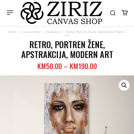
Home
Canvas Slike
Ilustracije
Retro, Portren Žene, Apstrakcija, Modern
Art
RETRO, PORTREN ŽENE,
APSTRAKCIJA, MODERN ART
Price
KM
50.00
–
KM
190.00
range:
KM50.00
through
KM190.00