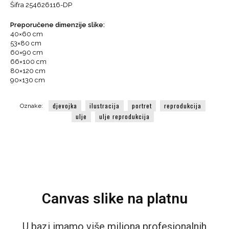
Šifra
254626116-DP
Modern
Art
Preporučene dimenzije slike:
količina
40×60 cm
53×80 cm
60×90 cm
66×100 cm
80×120 cm
90×130 cm
djevojka
ilustracija
portret
reprodukcija
Oznake:
ulje
ulje reprodukcija
Canvas slike na platnu
U bazi imamo više miliona profesionalnih