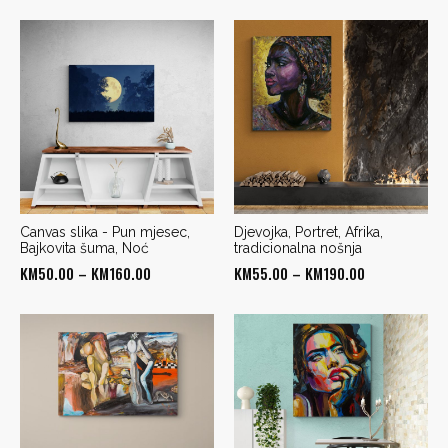
range:
range:
KM40.00
KM55.00
through
through
KM190.00
KM190.00
Canvas slika - Pun mjesec,
Djevojka, Portret, Afrika,
Bajkovita šuma, Noć
tradicionalna nošnja
Price
Price
KM
50.00
–
KM
160.00
KM
55.00
–
KM
190.00
range:
range:
KM50.00
KM55.00
through
through
KM160.00
KM190.00