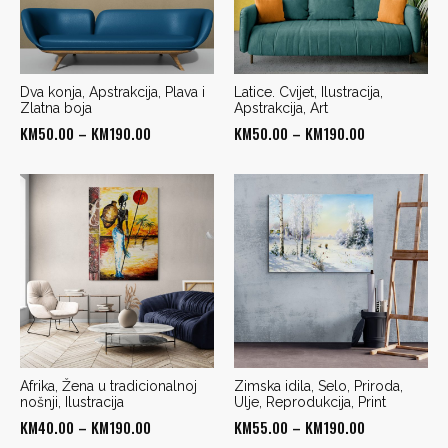
Dva konja, Apstrakcija, Plava i
Latice. Cvijet, Ilustracija,
Zlatna boja
Apstrakcija, Art
Price
Price
KM
50.00
–
KM
190.00
KM
50.00
–
KM
190.00
range:
range:
KM50.00
KM50.00
through
through
KM190.00
KM190.00
Afrika, Žena u tradicionalnoj
Zimska idila, Selo, Priroda,
nošnji, Ilustracija
Ulje, Reprodukcija, Print
Price
Price
KM
40.00
–
KM
190.00
KM
55.00
–
KM
190.00