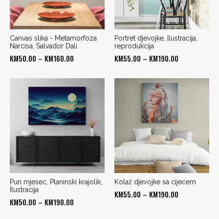
Canvas slika - Metamorfoza
Portret djevojke, Ilustracija,
Narcisa, Salvador Dali
reprodukcija
Price
Price
KM
50.00
–
KM
160.00
KM
55.00
–
KM
190.00
range:
range:
KM50.00
KM55.00
through
through
KM160.00
KM190.00
Pun mjesec, Planinski krajolik,
Kolaž djevojke sa cijećem
Ilustracija
Price
KM
55.00
–
KM
190.00
Price
KM
50.00
–
KM
190.00
range:
range:
KM55.00