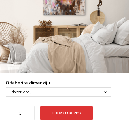
Odaberite dimenziju
Retro,
DODAJ U KORPU
Portren
Žene,
Apstrakcija,