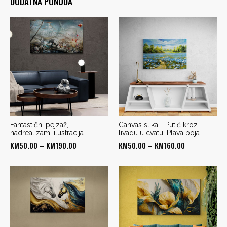
DODATNA PONUDA
Fantastični pejzaž,
Canvas slika - Putić kroz
nadrealizam, ilustracija
livadu u cvatu, Plava boja
Price
Price
KM
50.00
–
KM
190.00
KM
50.00
–
KM
160.00
range:
range:
KM50.00
KM50.00
through
through
KM190.00
KM160.00