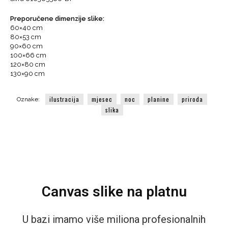
Ilustracija
količina
Preporučene dimenzije slike:
60×40 cm
80×53 cm
90×60 cm
100×66 cm
120×80 cm
130×90 cm
ilustracija
mjesec
noc
planine
priroda
Oznake:
slika
Canvas slike na platnu
U bazi imamo više miliona profesionalnih