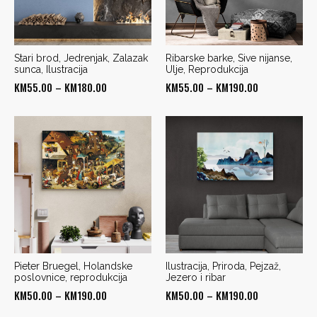
Stari brod, Jedrenjak, Zalazak
Ribarske barke, Sive nijanse,
sunca, Ilustracija
Ulje, Reprodukcija
Price
Price
KM
55.00
–
KM
180.00
KM
55.00
–
KM
190.00
range:
range:
KM55.00
KM55.00
through
through
KM180.00
KM190.00
Pieter Bruegel, Holandske
Ilustracija, Priroda, Pejzaž,
poslovnice, reprodukcija
Jezero i ribar
Price
Price
KM
50.00
–
KM
190.00
KM
50.00
–
KM
190.00
range:
range: