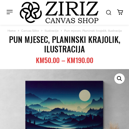
Home
Canvas Slike
Ilustracije
Pun mjesec, Planinski krajolik, Ilustracija
PUN MJESEC, PLANINSKI KRAJOLIK,
ILUSTRACIJA
Price
KM
50.00
–
KM
190.00
range:
KM50.00
through
KM190.00