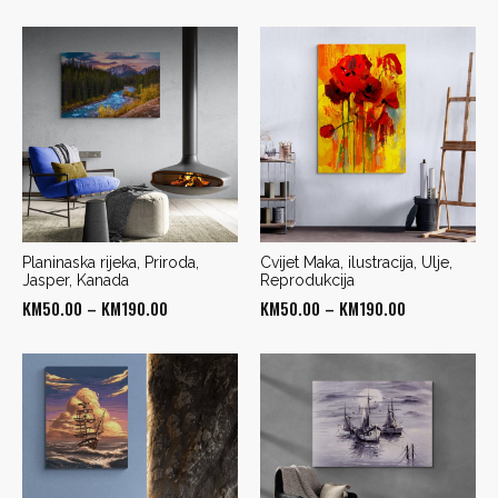
range:
range:
KM50.00
KM50.00
through
through
KM190.00
KM190.00
Planinaska rijeka, Priroda,
Cvijet Maka, ilustracija, Ulje,
Jasper, Kanada
Reprodukcija
Price
Price
KM
50.00
–
KM
190.00
KM
50.00
–
KM
190.00
range:
range:
KM50.00
KM50.00
through
through
KM190.00
KM190.00