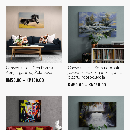
Canvas slika - Crni frizijski
Canvas slika - Selo na obali
Konj u galopu, Žuta trava
jezera, zimski krajolik, ulje na
platnu, reprodukcija
Price
KM
50.00
–
KM
160.00
Price
KM
50.00
–
KM
160.00
range:
range:
KM50.00
KM50.00
through
through
KM160.00
KM160.00