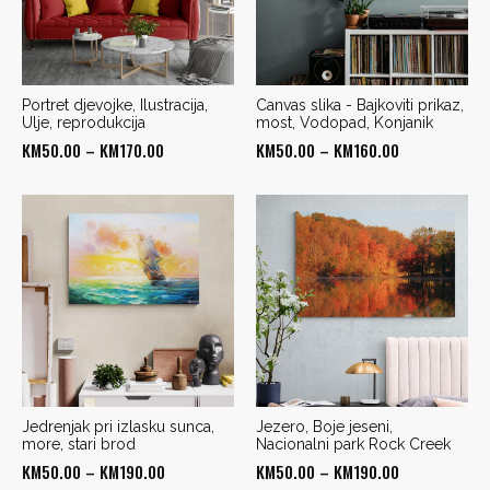
Portret djevojke, Ilustracija,
Canvas slika - Bajkoviti prikaz,
Ulje, reprodukcija
most, Vodopad, Konjanik
Price
Price
KM
50.00
–
KM
170.00
KM
50.00
–
KM
160.00
range:
range:
KM50.00
KM50.00
through
through
KM170.00
KM160.00
Jedrenjak pri izlasku sunca,
Jezero, Boje jeseni,
more, stari brod
Nacionalni park Rock Creek
Price
Price
KM
50.00
–
KM
190.00
KM
50.00
–
KM
190.00