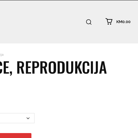
KM0.00
ija
CE, REPRODUKCIJA
:
.00
ugh
0.00