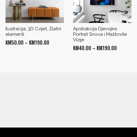
Ilustracija, 3D Cvijet, Zlatni
Apstrakcija Djevojke:
elementi
Portret Snova i Maštovite
Vizije
Price
KM
50.00
–
KM
190.00
Price
KM
40.00
–
KM
190.00
range:
range:
KM50.00
KM40.00
through
through
0
KM190.00
KM190.00