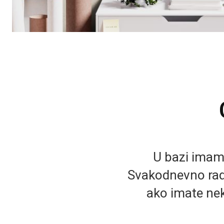
U bazi imamo 
Svakodnevno rad
ako imate nek