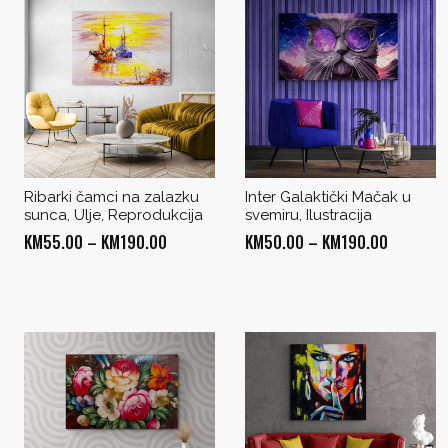
Ribarki čamci na zalazku
Inter Galaktički Mačak u
sunca, Ulje, Reprodukcija
svemiru, Ilustracija
Price
Price
KM
55.00
–
KM
190.00
KM
50.00
–
KM
190.00
range:
range:
KM55.00
KM50.00
through
through
KM190.00
KM190.0