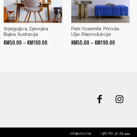
Snjeguljica, Djevojka,
Park Yosemite, Priroda,
Bajka, Ilustracija
Ulje, Reprodukcija
Price
Price
KM
50.00
–
KM
190.00
KM
55.00
–
KM
190.00
range:
range:
KM50.00
KM55.00
through
through
KM190.00
KM190.00
info@ziriz.ba
+387 60 30 65 444