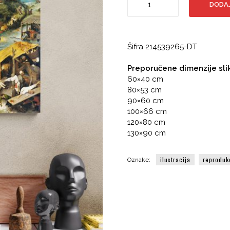
DODAJ
Bruegel,
Holandske
poslovnice,
reprodukcija
Šifra
214539265-DT
količina
Preporučene dimenzije sli
60×40 cm
80×53 cm
90×60 cm
100×66 cm
120×80 cm
130×90 cm
ilustracija
reproduk
Oznake: