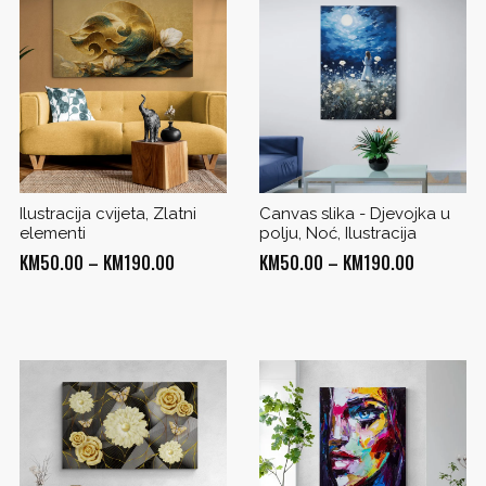
Ilustracija cvijeta, Zlatni
Canvas slika - Djevojka u
elementi
polju, Noć, Ilustracija
Price
Price
KM
50.00
–
KM
190.00
KM
50.00
–
KM
190.00
range:
range:
KM50.00
KM50.00
through
through
0
KM190.00
KM190.00