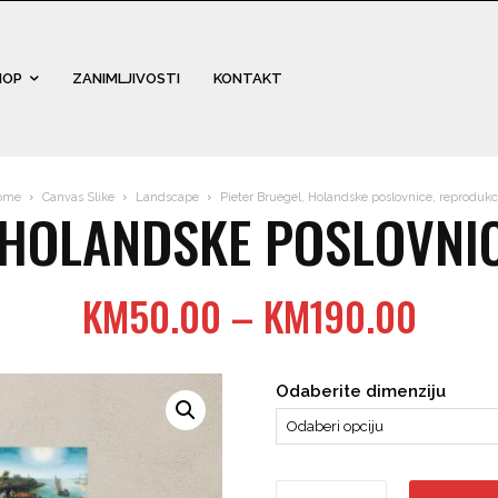
HOP
ZANIMLJIVOSTI
KONTAKT
ome
Canvas Slike
Landscape
Pieter Bruegel, Holandske poslovnice, reprodukc
 HOLANDSKE POSLOVNI
Price
KM
50.00
–
KM
190.00
range
KM50
Odaberite dimenziju
thro
KM19
Pieter