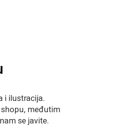
u
i ilustracija.
b shopu, međutim
nam se javite.