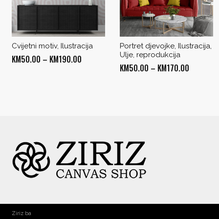
Cvijetni motiv, Ilustracija
Portret djevojke, Ilustracija,
Ulje, reprodukcija
Price
KM
50.00
–
KM
190.00
Price
KM
50.00
–
KM
170.00
range:
range:
KM50.00
KM50.00
through
through
KM190.00
KM170.0
Ziriz ba