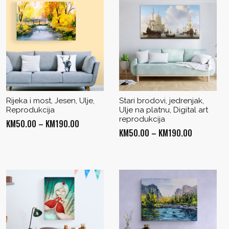
Rijeka i most, Jesen, Ulje,
Stari brodovi, jedrenjak,
Reprodukcija
Ulje na platnu, Digital art
reprodukcija
Price
KM
50.00
–
KM
190.00
Price
KM
50.00
–
KM
190.00
range:
range:
KM50.00
KM50.00
through
through
KM190.00
KM190.00