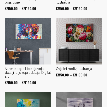
boja usne
Ilustracija
Price
Price
KM
50.00
–
KM
160.00
KM
50.00
–
KM
190.00
range:
range:
KM50.00
KM50.00
through
through
KM160.00
KM190.00
Šarene boje, Lice djevojke,
Cvijetni motiv, Ilustracija
detalji, ulje reproducija, Digital
Price
KM
50.00
–
KM
190.00
art
range:
Price
KM
50.00
–
KM
190.00
KM50.00
range:
through
KM50.00
KM190.00
through
KM190.00