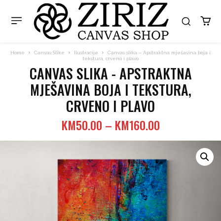
Home
Canvas Slike
Ilustracije
Canvas slika – Apstraktna mješavina boja i
tekstura, crveno i plavo
CANVAS SLIKA - APSTRAKTNA
MJEŠAVINA BOJA I TEKSTURA,
CRVENO I PLAVO
Price
KM
50.00
–
KM
160.00
range:
KM50.00
through
KM160.00