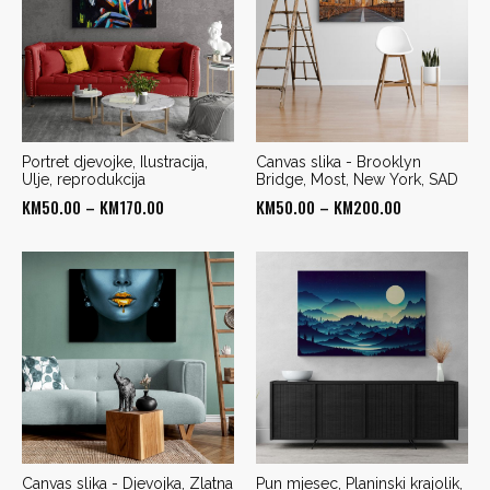
Portret djevojke, Ilustracija,
Canvas slika - Brooklyn
Ulje, reprodukcija
Bridge, Most, New York, SAD
Price
Price
KM
50.00
–
KM
170.00
KM
50.00
–
KM
200.00
range:
range:
KM50.00
KM50.00
through
through
KM170.00
KM200.00
Canvas slika - Djevojka, Zlatna
Pun mjesec, Planinski krajolik,