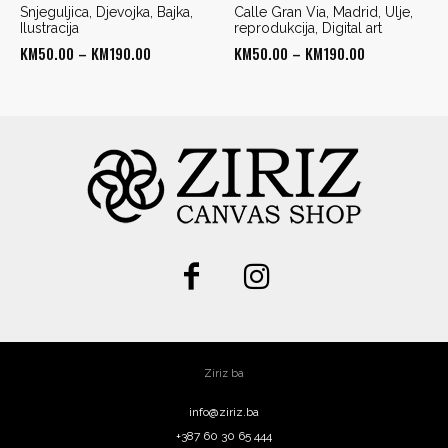
Snjeguljica, Djevojka, Bajka,
Calle Gran Via, Madrid, Ulje,
Ilustracija
reprodukcija, Digital art
Price
Price
KM
50.00
–
KM
190.00
KM
50.00
–
KM
190.00
range:
range:
KM50.00
KM50.00
through
through
KM190.00
KM190.00
Ziriz ba
info@ziriz.ba
+387 60 30 65 444