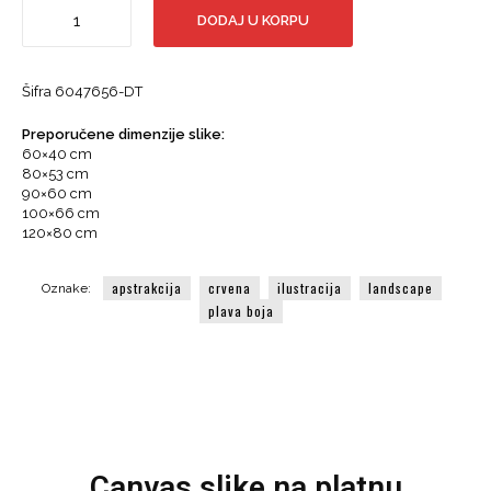
Canvas
DODAJ U KORPU
slika
-
Apstraktna
Šifra
6047656-DT
mješavina
boja
Preporučene dimenzije slike:
i
60×40 cm
tekstura,
80×53 cm
crveno
90×60 cm
i
100×66 cm
plavo
120×80 cm
količina
apstrakcija
crvena
ilustracija
landscape
Oznake:
plava boja
Canvas slike na platnu