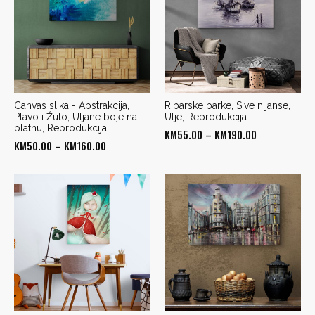
Canvas slika - Apstrakcija,
Ribarske barke, Sive nijanse,
Plavo i Žuto, Uljane boje na
Ulje, Reprodukcija
platnu, Reprodukcija
Price
KM
55.00
–
KM
190.00
Price
KM
50.00
–
KM
160.00
range:
range:
KM55.00
KM50.00
through
through
KM190.00
KM160.00