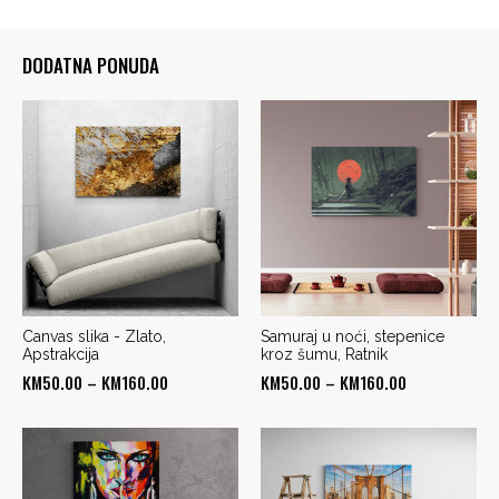
DODATNA PONUDA
Canvas slika - Zlato,
Samuraj u noći, stepenice
Apstrakcija
kroz šumu, Ratnik
Price
Price
KM
50.00
–
KM
160.00
KM
50.00
–
KM
160.00
range:
range:
KM50.00
KM50.00
through
through
KM160.00
KM160.00