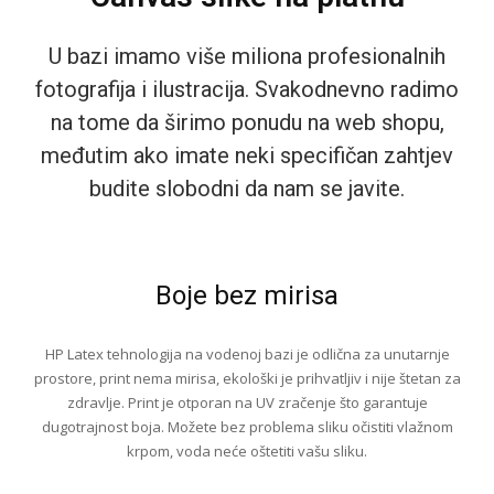
U bazi imamo više miliona profesionalnih
fotografija i ilustracija. Svakodnevno radimo
na tome da širimo ponudu na web shopu,
međutim ako imate neki specifičan zahtjev
budite slobodni da nam se javite.
Boje bez mirisa
HP Latex tehnologija na vodenoj bazi je odlična za unutarnje
prostore, print nema mirisa, ekološki je prihvatljiv i nije štetan za
zdravlje. Print je otporan na UV zračenje što garantuje
dugotrajnost boja. Možete bez problema sliku očistiti vlažnom
krpom, voda neće oštetiti vašu sliku.