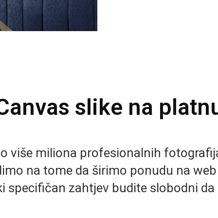
Canvas slike na platn
više miliona profesionalnih fotografija 
imo na tome da širimo ponudu na we
i specifičan zahtjev budite slobodni da 