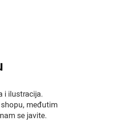
u
i ilustracija.
b shopu, međutim
nam se javite.