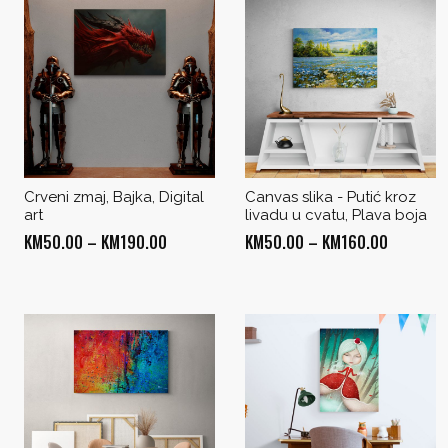
Crveni zmaj, Bajka, Digital
Canvas slika - Putić kroz
art
livadu u cvatu, Plava boja
Price
Price
KM
50.00
–
KM
190.00
KM
50.00
–
KM
160.00
range:
range:
KM50.00
KM50.00
through
through
KM190.00
KM160.0