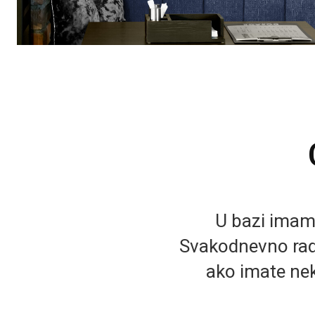
U bazi imamo 
Svakodnevno rad
ako imate nek