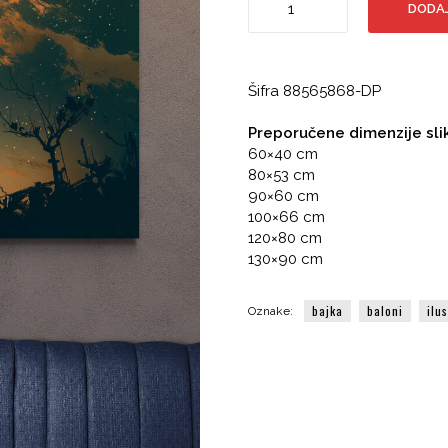
DODAJ
Let
svjetlećim
balonima
u
Šifra
88565868-DP
noć
količina
Preporučene dimenzije sli
60×40 cm
80×53 cm
90×60 cm
100×66 cm
120×80 cm
130×90 cm
bajka
baloni
ilu
Oznake: