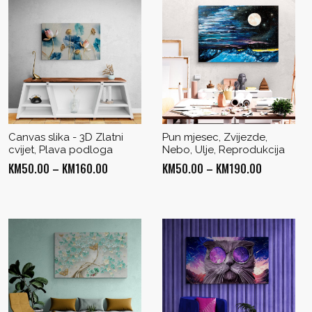
Canvas slika - 3D Zlatni
Pun mjesec, Zvijezde,
cvijet, Plava podloga
Nebo, Ulje, Reprodukcija
Price
Price
KM
50.00
–
KM
160.00
KM
50.00
–
KM
190.00
range:
range:
KM50.00
KM50.00
through
through
KM160.00
KM190.00