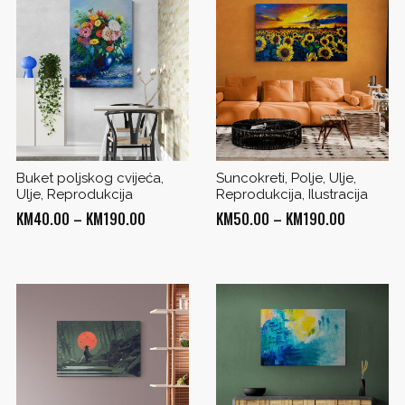
Buket poljskog cvijeća,
Suncokreti, Polje, Ulje,
Ulje, Reprodukcija
Reprodukcija, Ilustracija
Price
Price
KM
40.00
–
KM
190.00
KM
50.00
–
KM
190.00
range:
range:
KM40.00
KM50.00
through
through
0
KM190.00
KM190.00