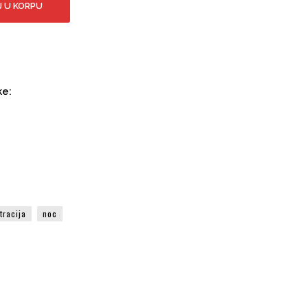
 U KORPU
ke:
stracija
noc