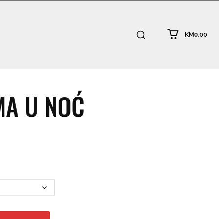
KM0.00
MA U NOĆ
:
.00
ugh
0.00