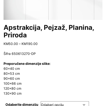
Apstrakcija, Pejzaž, Planina,
Priroda
Price
KM
50.00
–
KM
190.00
range:
KM50.00
Šifra
650613270-DP
through
KM190.00
Preporučene dimenzije slike:
60×40 cm
80×53 cm
90×60 cm
100×66 cm
120×80 cm
130×90 cm
Odaberite dimenziju