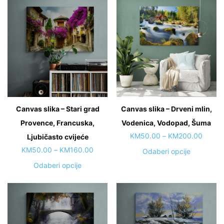
Canvas slika – Stari grad
Canvas slika – Drveni mlin,
Provence, Francuska,
Vodenica, Vodopad, Šuma
Price
KM
50.00
–
KM
200.00
Ljubičasto cvijeće
range:
Price
KM
50.00
–
KM
160.00
This
Odaberi opcije
KM50.
range:
product
This
Odaberi opcije
throug
KM50.00
has
product
KM200
through
multiple
has
KM160.00
variants.
multiple
The
variants.
options