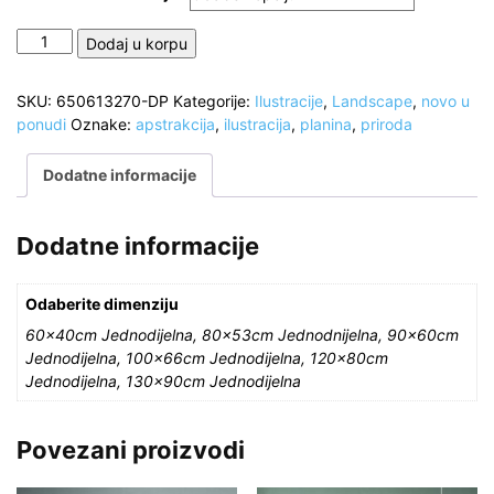
Apstrakcija,
Dodaj u korpu
Pejzaž,
Planina,
SKU:
650613270-DP
Kategorije:
Ilustracije
,
Landscape
,
novo u
Priroda
ponudi
Oznake:
apstrakcija
,
ilustracija
,
planina
,
priroda
količina
Dodatne informacije
Dodatne informacije
Odaberite dimenziju
60x40cm Jednodijelna, 80x53cm Jednodnijelna, 90x60cm
Jednodijelna, 100x66cm Jednodijelna, 120x80cm
Jednodijelna, 130x90cm Jednodijelna
Povezani proizvodi