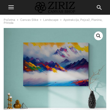
Početna
Canvas Slike
Landscape
Apstrakcija, Pejzaž, Planina,
Priroda