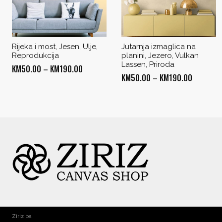
Rijeka i most, Jesen, Ulje,
Jutarnja izmaglica na
Reprodukcija
planini, Jezero, Vulkan
Lassen, Priroda
Price
KM
50.00
–
KM
190.00
Price
KM
50.00
–
KM
190.00
range:
range:
KM50.00
KM50.00
through
through
KM190.00
KM190.0
Ziriz ba