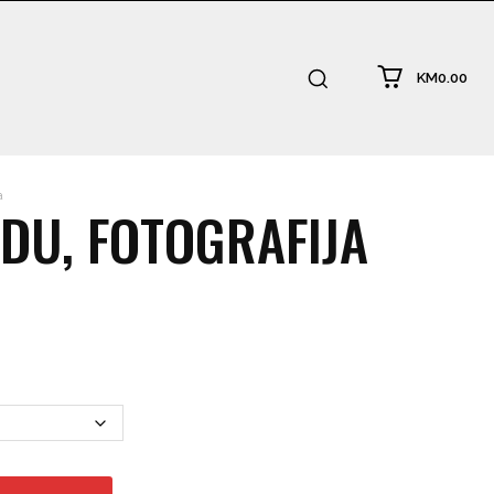
KM0.00
a
ODU, FOTOGRAFIJA
:
.00
ugh
0.00