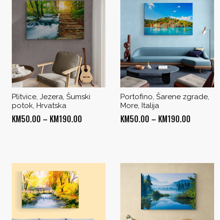
Plitvice, Jezera, Šumski
Portofino, Šarene zgrade,
potok, Hrvatska
More, Italija
Price
Price
KM
50.00
–
KM
190.00
KM
50.00
–
KM
190.00
range:
range:
KM50.00
KM50.00
through
through
KM190.00
KM190.0