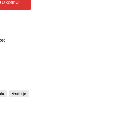
 U KORPU
ke:
oda
zivotinje