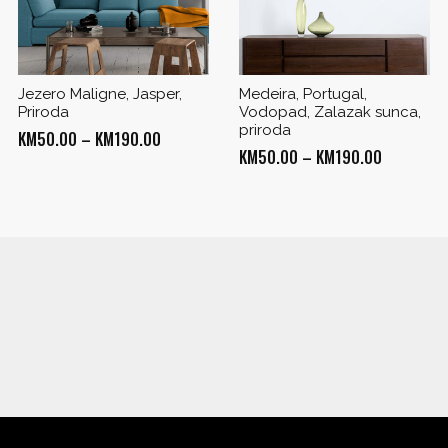
Jezero Maligne, Jasper,
Medeira, Portugal,
Priroda
Vodopad, Zalazak sunca,
priroda
Price
KM
50.00
–
KM
190.00
Price
KM
50.00
–
KM
190.00
range:
range:
KM50.00
KM50.00
through
through
KM190.00
0
KM190.00