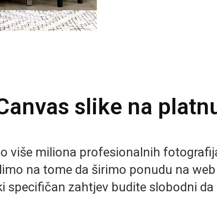
Canvas slike na platn
više miliona profesionalnih fotografija 
imo na tome da širimo ponudu na we
i specifičan zahtjev budite slobodni da 