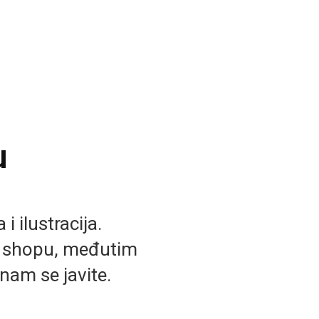
u
i ilustracija.
b shopu, međutim
nam se javite.