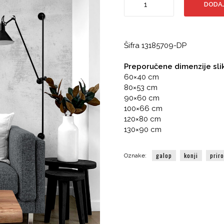
DODAJ
bijelih
konja
koji
trče
Šifra 13185709-DP
kroz
vodu,
Preporučene dimenzije sli
fotografija
60×40 cm
količina
80×53 cm
90×60 cm
100×66 cm
120×80 cm
130×90 cm
galop
konji
prir
Oznake: