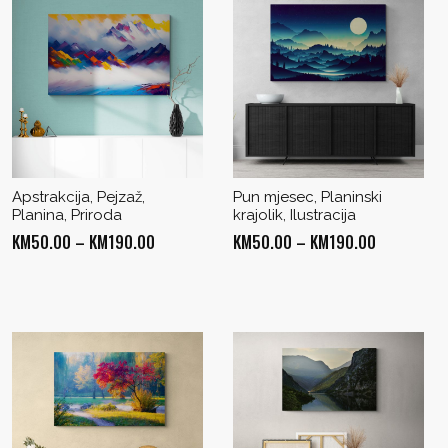
Apstrakcija, Pejzaž,
Pun mjesec, Planinski
Planina, Priroda
krajolik, Ilustracija
Price
Price
KM
50.00
–
KM
190.00
KM
50.00
–
KM
190.00
range:
range:
KM50.00
KM50.00
through
through
KM190.00
KM190.00