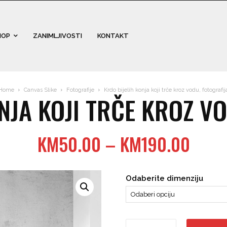
HOP
ZANIMLJIVOSTI
KONTAKT
Home
Canvas Slike
Fotografije
Krdo bijelih konja koji trče kroz vodu, fotografij
NJA KOJI TRČE KROZ V
Price
KM
50.00
–
KM
190.00
range
KM50
Odaberite dimenziju
thro
KM19
Krdo