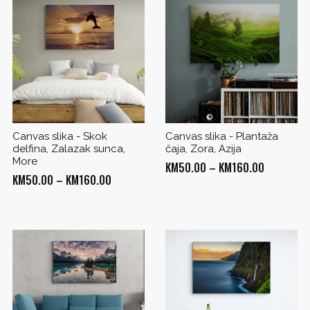
Canvas slika - Skok
Canvas slika - Plantaža
delfina, Zalazak sunca,
čaja, Zora, Azija
More
Price
KM
50.00
–
KM
160.00
Price
KM
50.00
–
KM
160.00
range:
range:
KM50.00
KM50.00
through
through
0
KM160.00
KM160.00