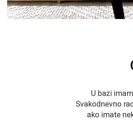
U bazi imamo 
Svakodnevno rad
ako imate nek