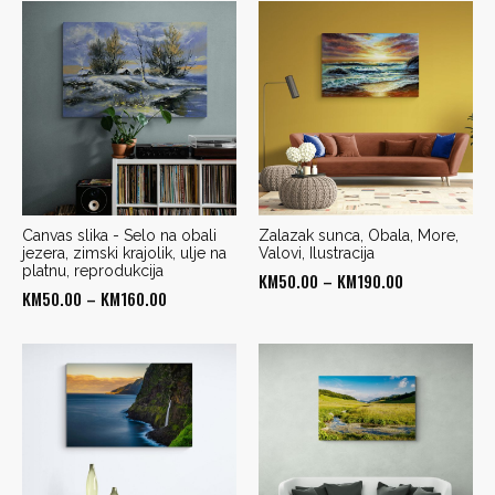
Canvas slika - Selo na obali
Zalazak sunca, Obala, More,
jezera, zimski krajolik, ulje na
Valovi, Ilustracija
platnu, reprodukcija
Price
KM
50.00
–
KM
190.00
Price
KM
50.00
–
KM
160.00
range:
range:
KM50.00
KM50.00
through
through
KM190.00
KM160.00