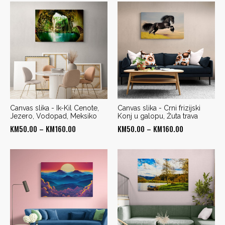
KM50.00
KM50.00
through
through
KM190.00
KM160.00
Canvas slika - Ik-Kil Cenote,
Canvas slika - Crni frizijski
Jezero, Vodopad, Meksiko
Konj u galopu, Žuta trava
Price
Price
KM
50.00
–
KM
160.00
KM
50.00
–
KM
160.00
range:
range:
KM50.00
KM50.00
through
through
KM160.00
KM160.00