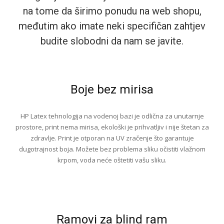
na tome da širimo ponudu na web shopu,
međutim ako imate neki specifičan zahtjev
budite slobodni da nam se javite.
Boje bez mirisa
HP Latex tehnologija na vodenoj bazi je odlična za unutarnje
prostore, print nema mirisa, ekološki je prihvatljiv i nije štetan za
zdravlje. Print je otporan na UV zračenje što garantuje
dugotrajnost boja. Možete bez problema sliku očistiti vlažnom
krpom, voda neće oštetiti vašu sliku.
Ramovi za blind ram