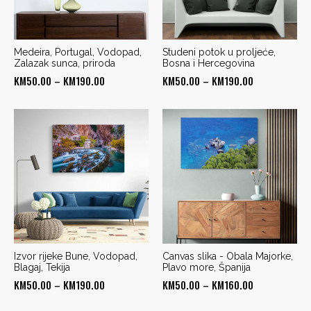
Medeira, Portugal, Vodopad,
Studeni potok u proljeće,
Zalazak sunca, priroda
Bosna i Hercegovina
Price
Price
KM
50.00
–
KM
190.00
KM
50.00
–
KM
190.00
range:
range:
KM50.00
KM50.00
through
through
KM190.00
KM190.00
Izvor rijeke Bune, Vodopad,
Canvas slika - Obala Majorke,
Blagaj, Tekija
Plavo more, Španija
Price
Price
KM
50.00
–
KM
190.00
KM
50.00
–
KM
160.00
range:
range: