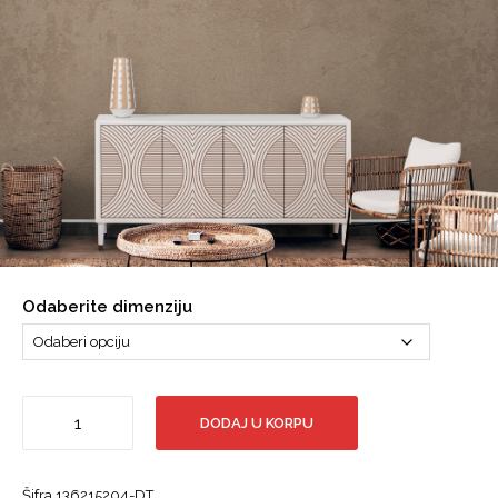
Odaberite dimenziju
Štrbački
DODAJ U KORPU
buk,
vodopad
na
Šifra 136215204-DT