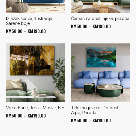
Izlazak sunca, Ilustracija,
Čamac na obali rijeke, priroda
Šarene boje
Price
KM
50.00
–
KM
190.00
Price
KM
50.00
–
KM
190.00
range:
range:
KM50.00
KM50.00
through
through
KM190.00
KM190.00
Vrelo Bune, Tekija, Mostar, BiH
Tirkizno jezero, Dolomiti,
Alpe, Priroda
Price
KM
50.00
–
KM
190.00
Price
KM
50.00
–
KM
190.00
range:
range:
KM50.00
KM50.00