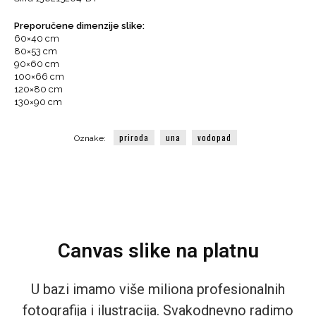
Uni,
fotografija
Preporučene dimenzije slike:
količina
60×40 cm
80×53 cm
90×60 cm
100×66 cm
120×80 cm
130×90 cm
priroda
una
vodopad
Oznake:
Canvas slike na platnu
U bazi imamo više miliona profesionalnih
fotografija i ilustracija. Svakodnevno radimo