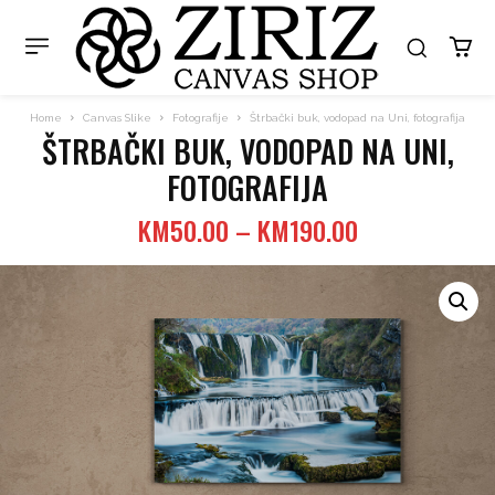
Home
Canvas Slike
Fotografije
Štrbački buk, vodopad na Uni, fotografija
ŠTRBAČKI BUK, VODOPAD NA UNI,
FOTOGRAFIJA
Price
KM
50.00
–
KM
190.00
range:
KM50.00
through
KM190.00