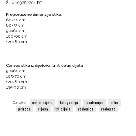
Šifra 103782701-DT
mlin,
Vodenica,
Preporučene dimenzije slike:
Vodopad,
60×40 cm
Šuma
80×53 cm
količina
90×60 cm
100×66 cm
120×80 cm
Canvas slika iz dijelova, tri ili četiri dijela
90×60 cm
105×70 cm
120×80 cm
135×90 cm
cetiri dijela
fotografija
landscape
mlin
Oznake:
priroda
rijeka
tri dijela
vodenica
vodopad