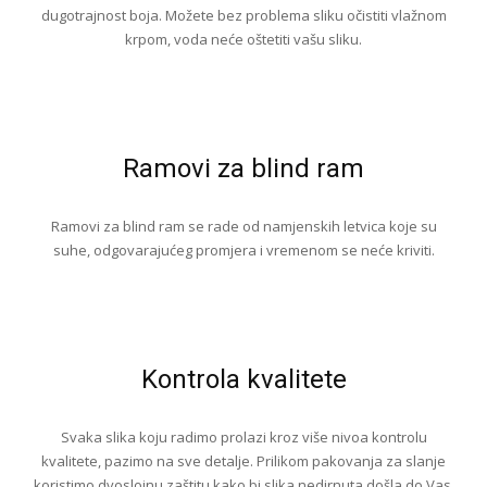
dugotrajnost boja. Možete bez problema sliku očistiti vlažnom
krpom, voda neće oštetiti vašu sliku.
Ramovi za blind ram
Ramovi za blind ram se rade od namjenskih letvica koje su
suhe, odgovarajućeg promjera i vremenom se neće kriviti.
Kontrola kvalitete
Svaka slika koju radimo prolazi kroz više nivoa kontrolu
kvalitete, pazimo na sve detalje. Prilikom pakovanja za slanje
koristimo dvoslojnu zaštitu kako bi slika nedirnuta došla do Vas.