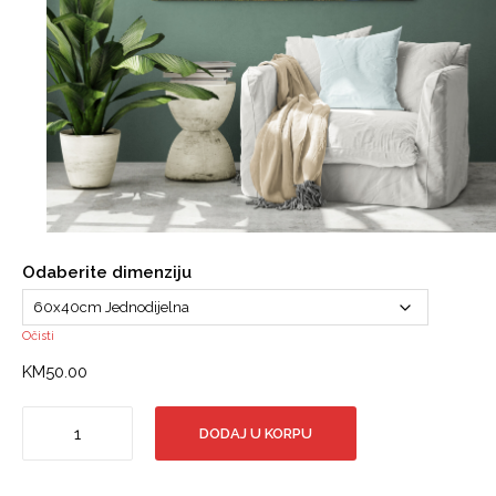
Odaberite dimenziju
Očisti
KM
50.00
Canvas
DODAJ U KORPU
slika
-
Drveni