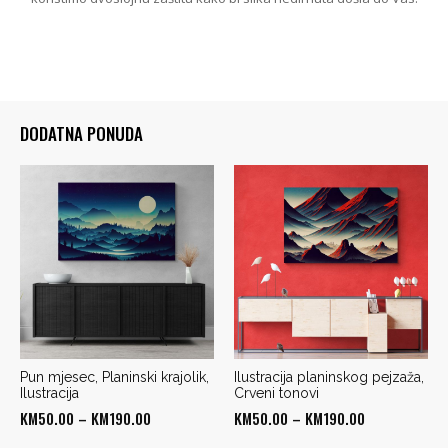
DODATNA PONUDA
Pun mjesec, Planinski krajolik,
Ilustracija planinskog pejzaža,
Ilustracija
Crveni tonovi
Price
Price
KM
50.00
–
KM
190.00
KM
50.00
–
KM
190.00
range:
range: