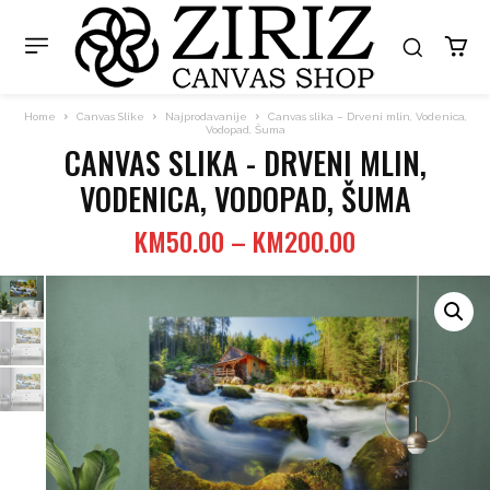
Home
Canvas Slike
Najprodavanije
Canvas slika – Drveni mlin, Vodenica,
Vodopad, Šuma
CANVAS SLIKA - DRVENI MLIN,
VODENICA, VODOPAD, ŠUMA
Price
KM
50.00
–
KM
200.00
range:
KM50.00
through
KM200.00