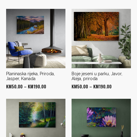
range:
range:
KM50.00
KM50.00
through
through
KM190.00
KM190.00
Planinaska rijeka, Priroda,
Boje jeseni u parku, Javor,
Jasper, Kanada
Aleja, priroda
Price
Price
KM
50.00
–
KM
190.00
KM
50.00
–
KM
190.00
range:
range:
KM50.00
KM50.00
through
through
KM190.00
KM190.00