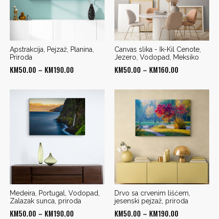
Apstrakcija, Pejzaž, Planina,
Canvas slika - Ik-Kil Cenote,
Priroda
Jezero, Vodopad, Meksiko
Price
Price
KM
50.00
–
KM
190.00
KM
50.00
–
KM
160.00
range:
range:
KM50.00
KM50.00
through
through
KM190.00
KM160.00
Medeira, Portugal, Vodopad,
Drvo sa crvenim lišćem,
Zalazak sunca, priroda
jesenski pejzaž, priroda
Price
Price
KM
50.00
–
KM
190.00
KM
50.00
–
KM
190.00