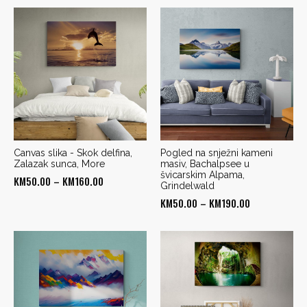
KM50.00
KM50.00
through
through
KM190.00
KM190.00
Canvas slika - Skok delfina,
Pogled na snježni kameni
Zalazak sunca, More
masiv, Bachalpsee u
švicarskim Alpama,
Price
KM
50.00
–
KM
160.00
Grindelwald
range:
Price
KM
50.00
–
KM
190.00
KM50.00
range:
through
KM50.00
KM160.00
through
KM190.00