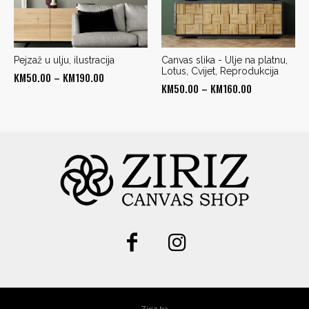
Pejzaž u ulju, ilustracija
Canvas slika - Ulje na platnu,
Lotus, Cvijet, Reprodukcija
Price
KM
50.00
–
KM
190.00
Price
KM
50.00
–
KM
160.00
range:
range:
KM50.00
KM50.00
through
through
KM190.00
KM160.00