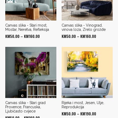
Canvas slika - Stari most,
Canvas slika - Vinograd,
Mostar, Neretva, Refleksija
vinova loza, Zrelo grožđe
Price
Price
KM
50.00
–
KM
160.00
KM
50.00
–
KM
160.00
range:
range:
KM50.00
KM50.00
through
through
KM160.00
KM160.00
Canvas slika - Stari grad
Rijeka i most, Jesen, Ulje,
Provence, Francuska,
Reprodukcija
Ljubičasto cvijeće
Price
KM
50.00
–
KM
190.00
Price
KM
50.00
–
KM
160.00