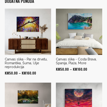
DODATNA PONUDA
Canvas slika - Par na drvetu,
Canvas slika - Costa Brava,
Romantika, Šuma, Ulje
Španija, Plaža, More
reprodukcija
Price
KM
50.00
–
KM
160.00
Price
KM
50.00
–
KM
160.00
range:
range:
KM50.00
KM50.00
through
through
KM160.00
KM160.00