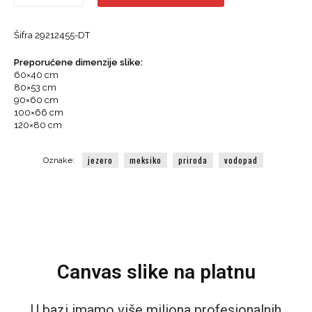
-
Ik-
Šifra
29212455-DT
Kil
Cenote,
Preporučene dimenzije slike:
Jezero,
60×40 cm
Vodopad,
80×53 cm
Meksiko
90×60 cm
količina
100×66 cm
120×80 cm
jezero
meksiko
priroda
vodopad
Oznake:
Canvas slike na platnu
U bazi imamo više miliona profesionalnih