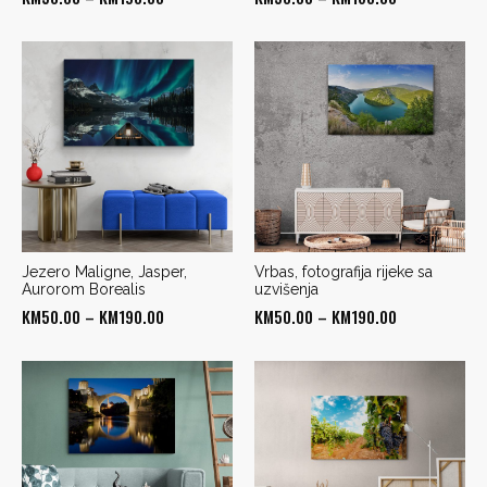
range:
range:
KM50.00
KM50.00
through
through
KM190.00
KM160.00
Jezero Maligne, Jasper,
Vrbas, fotografija rijeke sa
Aurorom Borealis
uzvišenja
Price
Price
KM
50.00
–
KM
190.00
KM
50.00
–
KM
190.00
range:
range:
KM50.00
KM50.00
through
through
KM190.00
KM190.00