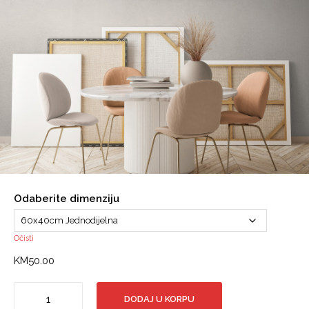
Odaberite dimenziju
Očisti
KM
50.00
Canvas
DODAJ U KORPU
slika