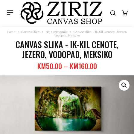
Home
Canvas Slike
Najprodavanije
Canvas slika – Ik-Kil Cenote, Jezero,
Vodopad, Meksiko
CANVAS SLIKA - IK-KIL CENOTE,
JEZERO, VODOPAD, MEKSIKO
Price
KM
50.00
–
KM
160.00
range:
KM50.00
through
KM160.00