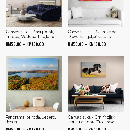
Canvas slika - Plavi potok,
Canvas slika - Pun mjesec,
Priroda, Vodopad, Tajland
Djevojka, Ljuljačka, Ulje
Price
Price
KM
50.00
–
KM
160.00
KM
50.00
–
KM
180.00
range:
range:
KM50.00
KM50.00
through
through
KM160.00
KM180.00
Panorama, priroda, Jezero,
Canvas slika - Crni frizijski
Jesen
Konj u galopu, Žuta trava
Price
Price
KM
50.00
–
KM
190.00
KM
50.00
–
KM
160.00