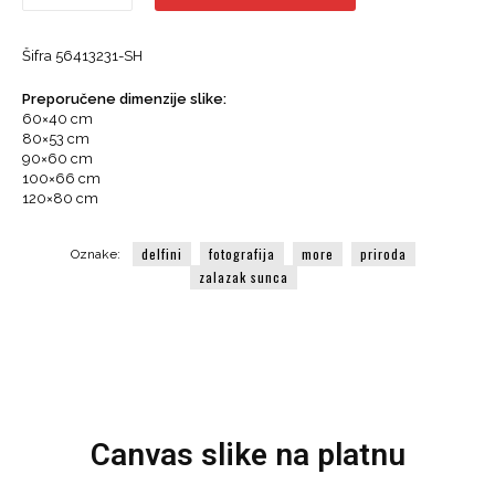
-
Skok
Šifra
56413231-SH
delfina,
Zalazak
Preporučene dimenzije slike:
sunca,
60×40 cm
More
80×53 cm
količina
90×60 cm
100×66 cm
120×80 cm
delfini
fotografija
more
priroda
Oznake:
zalazak sunca
Canvas slike na platnu