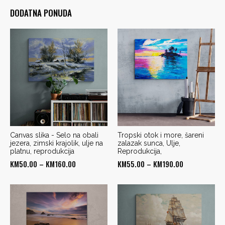
DODATNA PONUDA
Canvas slika - Selo na obali
Tropski otok i more, šareni
jezera, zimski krajolik, ulje na
zalazak sunca, Ulje,
platnu, reprodukcija
Reprodukcija,
Price
Price
KM
50.00
–
KM
160.00
KM
55.00
–
KM
190.00
range:
range:
KM50.00
KM55.00
through
through
KM160.00
KM190.00