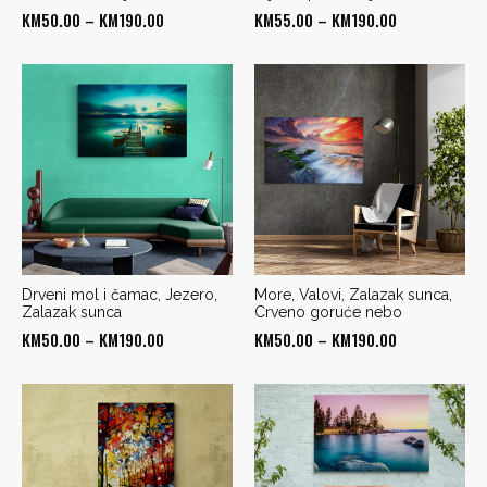
Price
Price
KM
50.00
–
KM
190.00
KM
55.00
–
KM
190.00
range:
range:
KM50.00
KM55.00
through
through
KM190.00
KM190.00
Drveni mol i čamac, Jezero,
More, Valovi, Zalazak sunca,
Zalazak sunca
Crveno goruće nebo
Price
Price
KM
50.00
–
KM
190.00
KM
50.00
–
KM
190.00
range:
range:
KM50.00
KM50.00
through
through
KM190.00
KM190.00