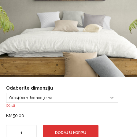
Odaberite dimenziju
Očisti
KM
50.00
Canvas
DODAJ U KORPU
slika