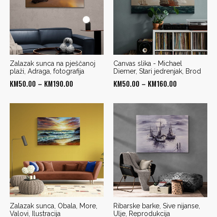
Zalazak sunca na pješčanoj
Canvas slika - Michael
plaži, Adraga, fotografija
Diemer, Stari jedrenjak, Brod
Price
Price
KM
50.00
–
KM
190.00
KM
50.00
–
KM
160.00
range:
range:
KM50.00
KM50.00
through
through
KM190.00
KM160.00
Zalazak sunca, Obala, More,
Ribarske barke, Sive nijanse,
Valovi, Ilustracija
Ulje, Reprodukcija