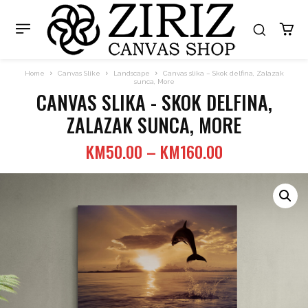
Home
Canvas Slike
Landscape
Canvas slika – Skok delfina, Zalazak
sunca, More
CANVAS SLIKA - SKOK DELFINA,
ZALAZAK SUNCA, MORE
Price
KM
50.00
–
KM
160.00
range:
KM50.00
through
KM160.00