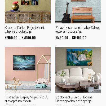
Klupa u Parku, Boje jeseni,
Zalazak sunca na Lake Tahoe
Ulje, reprodukcija
jezeru, fotografija
Price
Price
KM
50.00
–
KM
190.00
KM
50.00
–
KM
190.00
range:
range:
KM50.00
KM50.00
through
through
KM190.00
KM190.00
Ilustracija, Bajka, Mliječni put,
Vodopad u Jajcu, Bosna i
djevojka na moru
Hercegovina, fotografija