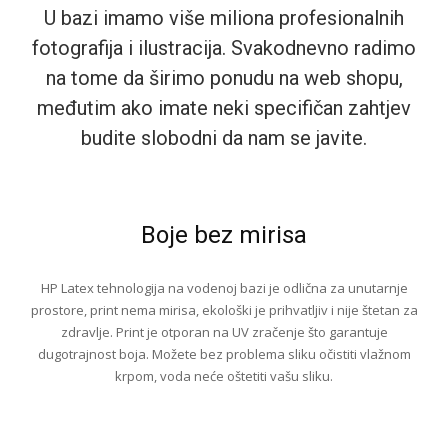
U bazi imamo više miliona profesionalnih
fotografija i ilustracija. Svakodnevno radimo
na tome da širimo ponudu na web shopu,
međutim ako imate neki specifičan zahtjev
budite slobodni da nam se javite.
Boje bez mirisa
HP Latex tehnologija na vodenoj bazi je odlična za unutarnje
prostore, print nema mirisa, ekološki je prihvatljiv i nije štetan za
zdravlje. Print je otporan na UV zračenje što garantuje
dugotrajnost boja. Možete bez problema sliku očistiti vlažnom
krpom, voda neće oštetiti vašu sliku.