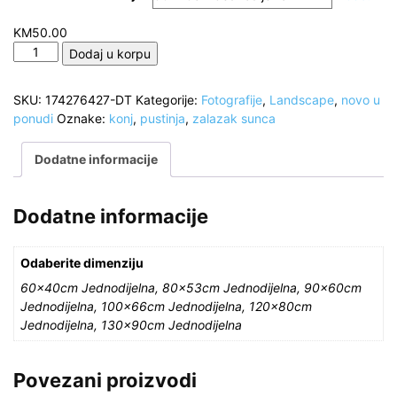
KM
50.00
Crni
Dodaj u korpu
konj
u
SKU:
174276427-DT
Kategorije:
Fotografije
,
Landscape
,
novo u
galopu,
ponudi
Oznake:
konj
,
pustinja
,
zalazak sunca
pustinja,
zalazak
Dodatne informacije
sunca
količina
Dodatne informacije
Odaberite dimenziju
60x40cm Jednodijelna, 80x53cm Jednodijelna, 90x60cm
Jednodijelna, 100x66cm Jednodijelna, 120x80cm
Jednodijelna, 130x90cm Jednodijelna
Povezani proizvodi