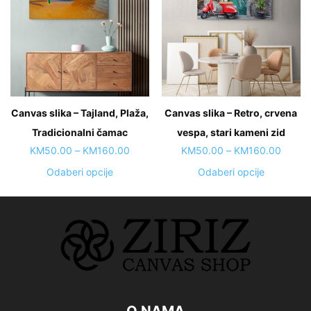
options
The
may
options
be
may
chosen
be
on
chosen
the
on
Canvas slika – Tajland, Plaža,
product
Canvas slika – Retro, crvena
the
page
Tradicionalni čamac
vespa, stari kameni zid
product
page
Price
Price
KM
50.00
–
KM
160.00
KM
50.00
–
KM
160.00
range:
range:
This
This
Odaberi opcije
Odaberi opcije
KM50.00
KM50.
product
product
through
throug
has
has
KM160.00
KM160
multiple
multiple
variants.
variants.
The
The
options
options
may
may
be
be