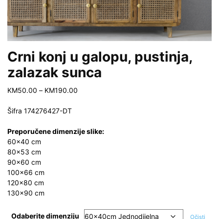
Crni konj u galopu, pustinja,
zalazak sunca
Price
KM
50.00
–
KM
190.00
range:
KM50.00
Šifra
174276427-DT
through
KM190.00
Preporučene dimenzije slike:
60×40 cm
80×53 cm
90×60 cm
100×66 cm
120×80 cm
130×90 cm
Odaberite dimenziju
Očisti