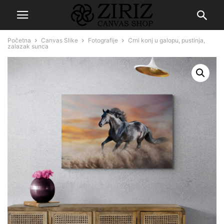
Početna
Canvas Slike
Fotografije
Crni konj u galopu, pustinja,
zalazak sunca