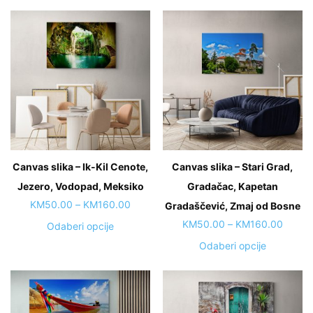
Canvas slika – Ik-Kil Cenote,
Canvas slika – Stari Grad,
Jezero, Vodopad, Meksiko
Gradačac, Kapetan
Price
KM
50.00
–
KM
160.00
Gradaščević, Zmaj od Bosne
range:
Price
KM
50.00
–
KM
160.00
This
Odaberi opcije
KM50.00
range:
product
This
Odaberi opcije
through
KM50.
has
product
KM160.00
throug
multiple
has
KM160
variants.
multiple
The
variants.