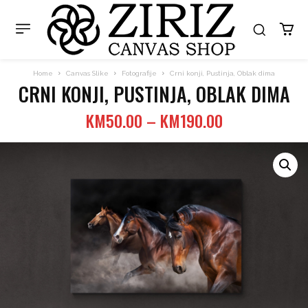
Home
Canvas Slike
Fotografije
Crni konji, Pustinja, Oblak dima
CRNI KONJI, PUSTINJA, OBLAK DIMA
Price
KM
50.00
–
KM
190.00
range:
KM50.00
through
KM190.00