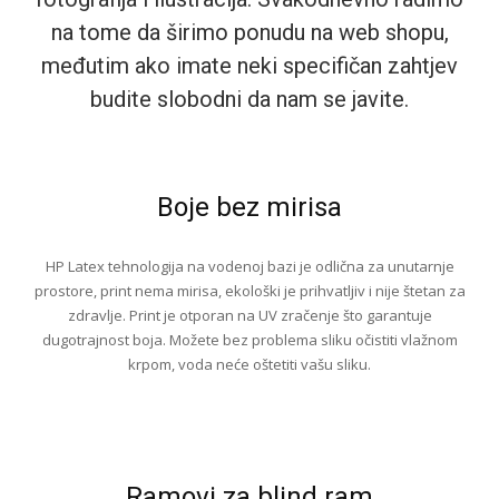
na tome da širimo ponudu na web shopu,
međutim ako imate neki specifičan zahtjev
budite slobodni da nam se javite.
Boje bez mirisa
HP Latex tehnologija na vodenoj bazi je odlična za unutarnje
prostore, print nema mirisa, ekološki je prihvatljiv i nije štetan za
zdravlje. Print je otporan na UV zračenje što garantuje
dugotrajnost boja. Možete bez problema sliku očistiti vlažnom
krpom, voda neće oštetiti vašu sliku.
Ramovi za blind ram