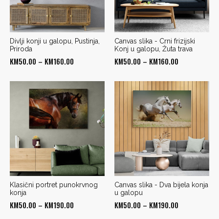
Divlji konji u galopu, Pustinja,
Canvas slika - Crni frizijski
Priroda
Konj u galopu, Žuta trava
Price
Price
KM
50.00
–
KM
160.00
KM
50.00
–
KM
160.00
range:
range:
KM50.00
KM50.00
through
through
KM160.00
KM160.00
Klasični portret punokrvnog
Canvas slika - Dva bijela konja
konja
u galopu
Price
Price
KM
50.00
–
KM
190.00
KM
50.00
–
KM
190.00
range:
range: