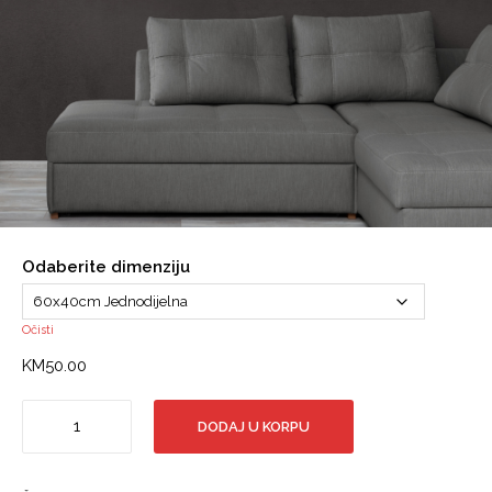
Odaberite dimenziju
Očisti
KM
50.00
Crni
DODAJ U KORPU
konji,
Pustinja,
Oblak