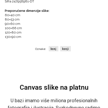
Šifra
247956981-DT
dima
količina
Preporučene dimenzije slike:
60×40 cm
80×53 cm
90×60 cm
100×66 cm
120×80 cm
130×90 cm
konj
konji
Oznake:
Canvas slike na platnu
U bazi imamo više miliona profesionalnih
fotografija i ilustracija. Svakodnevno radimo