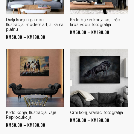
Divlji konji u galopu,
Krdo bijelih konja koji trče
Ilustracija, modern art, slika na
kroz vodu, fotografija
platnu
Price
KM
50.00
–
KM
190.00
Price
KM
50.00
–
KM
190.00
range:
range:
KM50.00
KM50.00
through
through
KM190.00
KM190.00
Krdo konja, Ilustracija, Ulje
Crni konj, vranac, fotografija
Reprodukcija
Price
KM
50.00
–
KM
190.00
Price
KM
50.00
–
KM
190.00
range:
range: