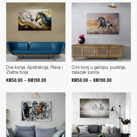
Dva konja, Apstrakcija, Plava i
Crni konj u galopu, pustinja,
Zlatna boja
zalazak sunca
Price
Price
KM
50.00
–
KM
190.00
KM
50.00
–
KM
190.00
range:
range:
KM50.00
KM50.00
through
through
KM190.00
KM190.00