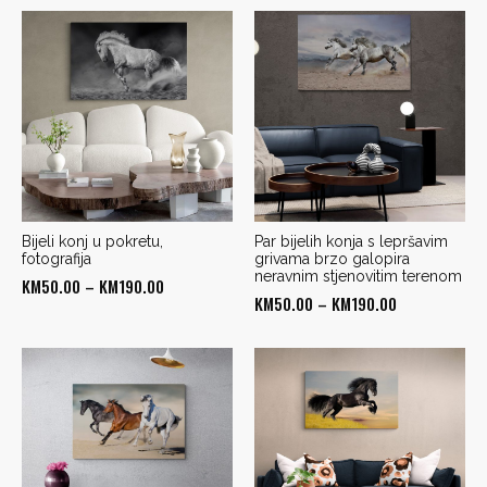
KM50.00
KM50.00
through
through
KM190.00
KM190.00
Bijeli konj u pokretu,
Par bijelih konja s lepršavim
fotografija
grivama brzo galopira
neravnim stjenovitim terenom
Price
KM
50.00
–
KM
190.00
Price
KM
50.00
–
KM
190.00
range:
range:
KM50.00
KM50.00
through
through
KM190.00
KM190.00