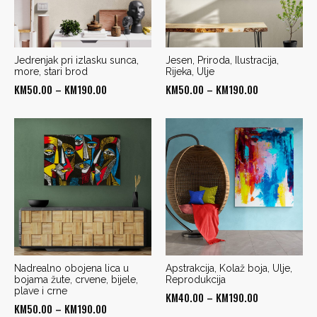
Jedrenjak pri izlasku sunca,
Jesen, Priroda, Ilustracija,
more, stari brod
Rijeka, Ulje
Price
Price
KM
50.00
–
KM
190.00
KM
50.00
–
KM
190.00
range:
range:
KM50.00
KM50.00
through
through
KM190.00
KM190.00
Nadrealno obojena lica u
Apstrakcija, Kolaž boja, Ulje,
bojama žute, crvene, bijele,
Reprodukcija
plave i crne
Price
KM
40.00
–
KM
190.00
Price
KM
50.00
–
KM
190.00
range: