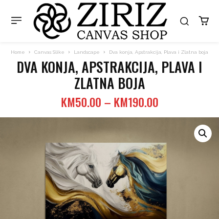
Home
Canvas Slike
Landscape
Dva konja, Apstrakcija, Plava i Zlatna boja
DVA KONJA, APSTRAKCIJA, PLAVA I
ZLATNA BOJA
Price
KM
50.00
–
KM
190.00
range:
KM50.00
through
KM190.00