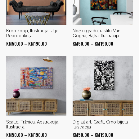
Krdo konja, Ilustracija, Ulje
Noć u gradu, u stilu Van
Reprodukcija
Gogha, Bajka, Ilustracija
Price
Price
KM
50.00
–
KM
190.00
KM
50.00
–
KM
190.00
range:
range:
KM50.00
KM50.00
through
through
KM190.00
KM190.00
Seatle, Tržnica, Apstrakcija,
Digital art, Grafit, Crno bijela
Ilustracija
ilustracija
Price
Price
KM
50.00
–
KM
190.00
KM
50.00
–
KM
190.00