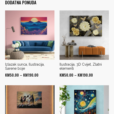
DODATNA PONUDA
Izlazak sunca, Ilustracija,
Ilustracija, 3D Cvijet, Zlatni
Šarene boje
elementi
Price
Price
KM
50.00
–
KM
190.00
KM
50.00
–
KM
190.00
range:
range:
KM50.00
KM50.00
through
through
KM190.00
KM190.00