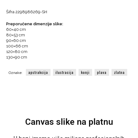
Plava
Šifra
2298986269-SH
i
Zlatna
Preporučene dimenzije slike:
boja
60×40 cm
količina
80×53 cm
90×60 cm
100×66 cm
120×80 cm
130×90 cm
apstrakcija
ilustracija
konji
plava
zlatna
Oznake:
Canvas slike na platnu