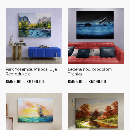
range:
range:
KM50.00
KM50.00
through
through
KM190.00
KM190.00
Park Yosemite, Priroda, Ulje,
Ledena noć, brodolom
Reprodukcija
Titanika
Price
Price
KM
55.00
–
KM
190.00
KM
55.00
–
KM
190.00
range:
range:
KM55.00
KM55.00
through
through
KM190.00
KM190.00