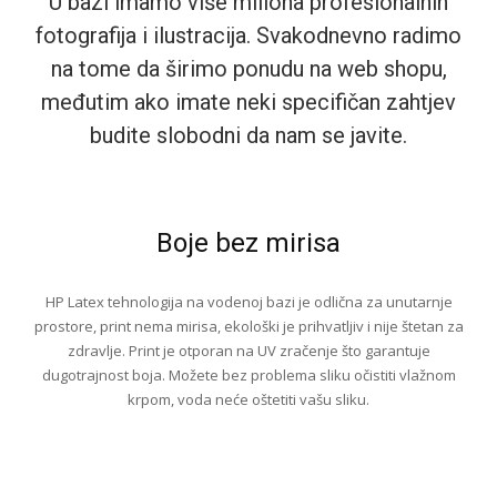
U bazi imamo više miliona profesionalnih
fotografija i ilustracija. Svakodnevno radimo
na tome da širimo ponudu na web shopu,
međutim ako imate neki specifičan zahtjev
budite slobodni da nam se javite.
Boje bez mirisa
HP Latex tehnologija na vodenoj bazi je odlična za unutarnje
prostore, print nema mirisa, ekološki je prihvatljiv i nije štetan za
zdravlje. Print je otporan na UV zračenje što garantuje
dugotrajnost boja. Možete bez problema sliku očistiti vlažnom
krpom, voda neće oštetiti vašu sliku.