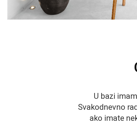
U bazi imamo 
Svakodnevno rad
ako imate nek