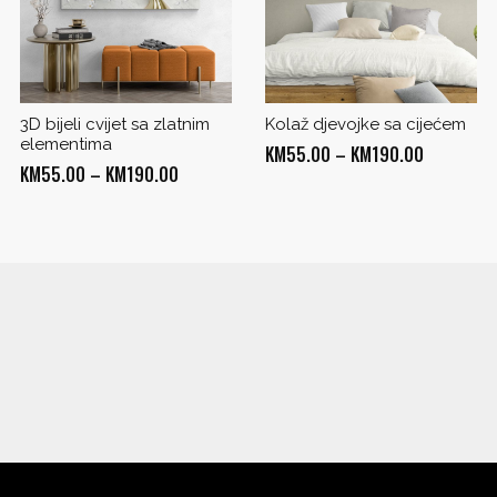
3D bijeli cvijet sa zlatnim
Kolaž djevojke sa cijećem
elementima
Price
KM
55.00
–
KM
190.00
Price
KM
55.00
–
KM
190.00
range:
range:
KM55.00
KM55.00
through
through
KM190.00
0
KM190.00