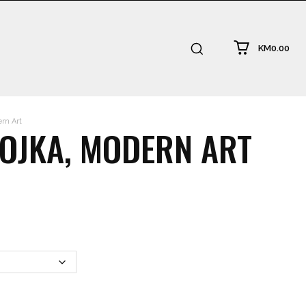
KM0.00
ern Art
EVOJKA, MODERN ART
:
.00
ugh
0.00