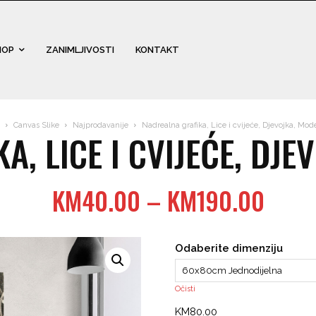
HOP
ZANIMLJIVOSTI
KONTAKT
Canvas Slike
Najprodavanije
Nadrealna grafika, Lice i cvijeće, Djevojka, Mod
, LICE I CVIJEĆE, DJ
Price
KM
40.00
–
KM
190.00
range
KM40
Odaberite dimenziju
thro
KM19
Očisti
KM
80.00