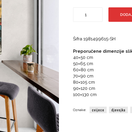
Nadrealna
DODAJ
grafika,
Lice
i
cvijeće,
Šifra 1981499615-SH
Djevojka,
Modern
Preporučene dimenzije sli
Art
40×50 cm
količina
50×65 cm
60×80 cm
70×90 cm
80×105 cm
90×120 cm
100×130 cm
cvijece
djevojka
Oznake: