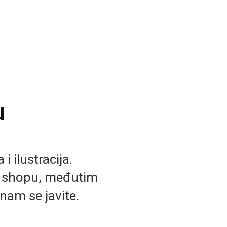
u
i ilustracija.
b shopu, međutim
nam se javite.