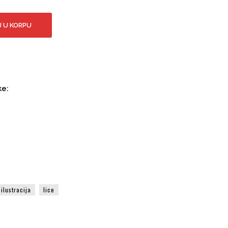
 U KORPU
ke:
ilustracija
lice