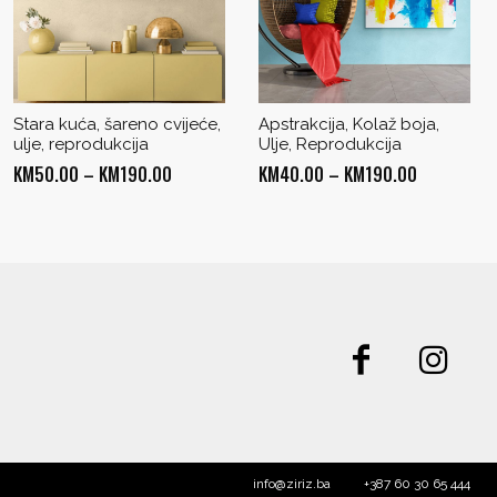
Stara kuća, šareno cvijeće,
Apstrakcija, Kolaž boja,
ulje, reprodukcija
Ulje, Reprodukcija
Price
Price
KM
50.00
–
KM
190.00
KM
40.00
–
KM
190.00
range:
range:
KM50.00
KM40.00
through
through
KM190.00
KM190.00
info@ziriz.ba
+387 60 30 65 444