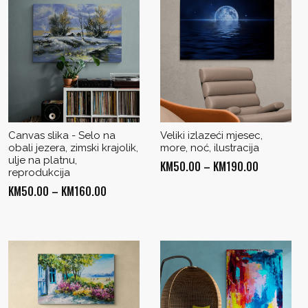
Canvas slika - Selo na
Veliki izlazeći mjesec,
obali jezera, zimski krajolik,
more, noć, ilustracija
ulje na platnu,
Price
KM
50.00
–
KM
190.00
reprodukcija
range:
Price
KM
50.00
–
KM
160.00
KM50.00
range:
through
KM50.00
KM190.00
through
KM160.00