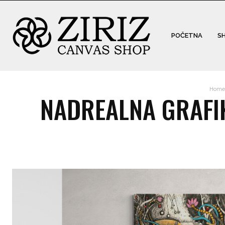
POČETNA
S
Home
NADREALNA GRAFIKA