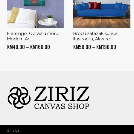
Flamingo, Odraz u moru,
Brod i zalazak sunca,
Modern Art
Ilustracija, Akvarel
Price
Price
KM
40.00
–
KM
160.00
KM
50.00
–
KM
190.00
range:
range:
KM40.00
KM50.00
through
through
KM160.00
KM190.0
Ziriz ba