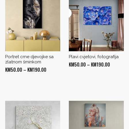
Portret crne djevojke sa
Plavi cvjetovi, fotografija
zlatnom šminkom
Price
KM
50.00
–
KM
190.00
Price
KM
50.00
–
KM
190.00
range:
range:
KM50.00
KM50.00
through
through
KM190.00
0
KM190.00