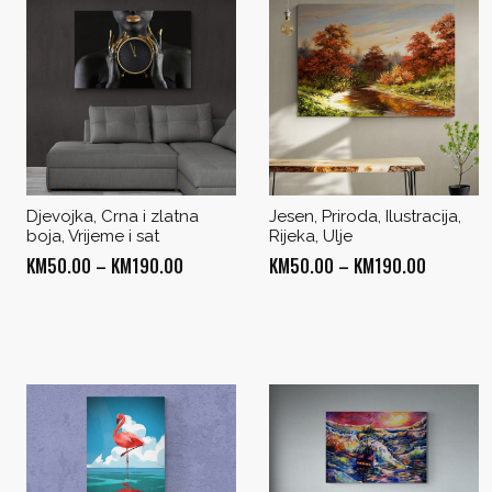
Djevojka, Crna i zlatna
Jesen, Priroda, Ilustracija,
boja, Vrijeme i sat
Rijeka, Ulje
Price
Price
KM
50.00
–
KM
190.00
KM
50.00
–
KM
190.00
range:
range:
KM50.00
KM50.00
through
through
KM190.00
KM190.0