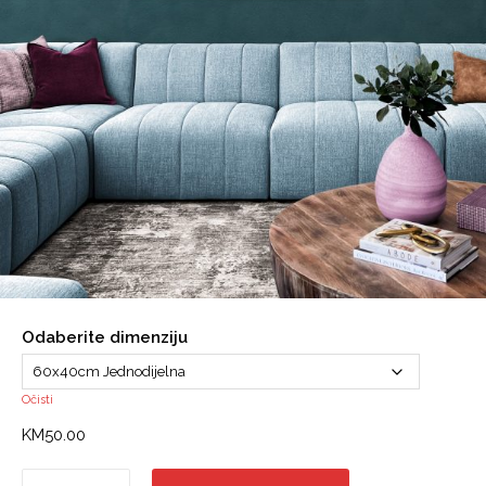
Odaberite dimenziju
Očisti
KM
50.00
Canvas