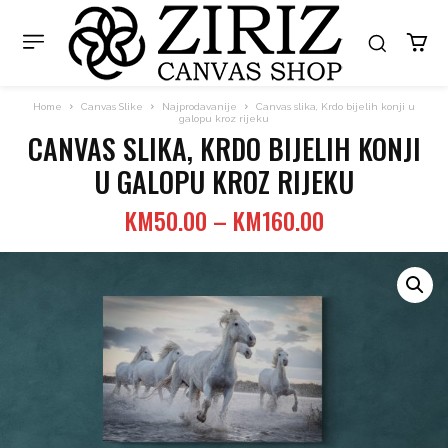
Home
Canvas Slike
Najprodavanije
Canvas slika, Krdo bijelih konji u
galopu kroz rijeku
CANVAS SLIKA, KRDO BIJELIH KONJI
U GALOPU KROZ RIJEKU
Price
KM
50.00
–
KM
160.00
range:
KM50.00
through
KM160.00