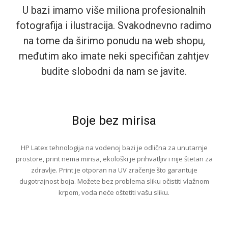
U bazi imamo više miliona profesionalnih
fotografija i ilustracija. Svakodnevno radimo
na tome da širimo ponudu na web shopu,
međutim ako imate neki specifičan zahtjev
budite slobodni da nam se javite.
Boje bez mirisa
HP Latex tehnologija na vodenoj bazi je odlična za unutarnje
prostore, print nema mirisa, ekološki je prihvatljiv i nije štetan za
zdravlje. Print je otporan na UV zračenje što garantuje
dugotrajnost boja. Možete bez problema sliku očistiti vlažnom
krpom, voda neće oštetiti vašu sliku.