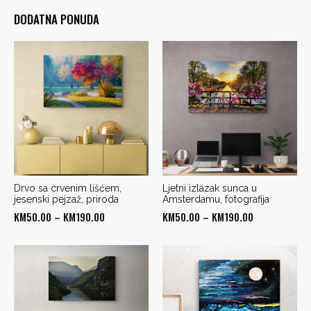
DODATNA PONUDA
Drvo sa crvenim lišćem,
Ljetni izlazak sunca u
jesenski pejzaž, priroda
Amsterdamu, fotografija
Price
Price
KM
50.00
–
KM
190.00
KM
50.00
–
KM
190.00
range:
range:
KM50.00
KM50.00
through
through
KM190.00
KM190.00