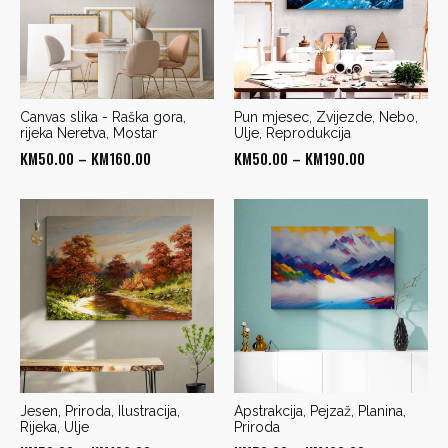
Canvas slika - Raška gora,
Pun mjesec, Zvijezde, Nebo,
rijeka Neretva, Mostar
Ulje, Reprodukcija
Price
Price
KM
50.00
–
KM
160.00
KM
50.00
–
KM
190.00
range:
range:
KM50.00
KM50.00
through
through
KM160.00
KM190.00
Jesen, Priroda, Ilustracija,
Apstrakcija, Pejzaž, Planina,
Rijeka, Ulje
Priroda