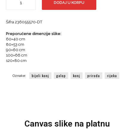
DODAJ U KORPU
slika,
Krdo
bijelih
Šifra
236055570-DT
konji
u
Preporučene dimenzije slike:
galopu
60×40 cm
kroz
80×53 cm
rijeku
90×60 cm
količina
100×66 cm
120×80 cm
bijeli konj
galop
konj
priroda
rijeka
Oznake:
Canvas slike na platnu