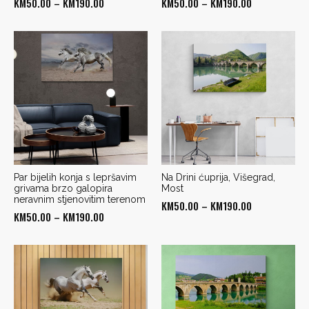
Price
Price
KM
50.00
–
KM
190.00
KM
50.00
–
KM
190.00
range:
range:
KM50.00
KM50.00
through
through
KM190.00
KM190.00
Par bijelih konja s lepršavim
Na Drini ćuprija, Višegrad,
grivama brzo galopira
Most
neravnim stjenovitim terenom
Price
KM
50.00
–
KM
190.00
Price
KM
50.00
–
KM
190.00
range:
range:
KM50.00
KM50.00
through
through
KM190.00
KM190.00