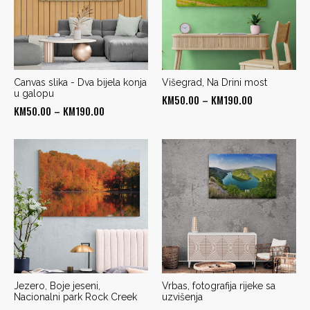
Canvas slika - Dva bijela konja
Višegrad, Na Drini most
u galopu
Price
KM
50.00
–
KM
190.00
Price
KM
50.00
–
KM
190.00
range:
range:
KM50.00
KM50.00
through
through
KM190.00
KM190.00
Jezero, Boje jeseni,
Vrbas, fotografija rijeke sa
Nacionalni park Rock Creek
uzvišenja