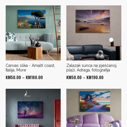
Canvas slika - Amalfi coast,
Zalazak sunca na pješčanoj
Italija, More
plaži, Adraga, fotografija
Price
Price
KM
50.00
–
KM
160.00
KM
50.00
–
KM
190.00
range:
range:
KM50.00
KM50.00
through
through
KM160.00
KM190.00