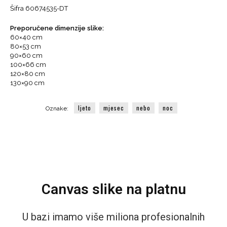
Šifra 60674535-DT
prekrasnoj
noći
Preporučene dimenzije slike:
s
60×40 cm
ogromnim
80×53 cm
mjesecom
90×60 cm
na
100×66 cm
nebu
120×80 cm
130×90 cm
količina
ljeto
mjesec
nebo
noc
Oznake:
Canvas slike na platnu
U bazi imamo više miliona profesionalnih