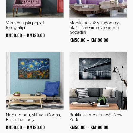
Vanzemaljski pejzaž,
Morski pejzaž s kućom na
fotografija
plaži i šarenim cvijećem u
pozadini
Price
KM
50.00
–
KM
190.00
Price
KM
50.00
–
KM
190.00
range:
range:
KM50.00
KM50.00
through
through
KM190.00
KM190.00
Noć u gradu, stil Van Gogha,
Bruklinski most u noći, New
Bajka, Ilustracija
York
Price
Price
KM
50.00
–
KM
190.00
KM
50.00
–
KM
190.00