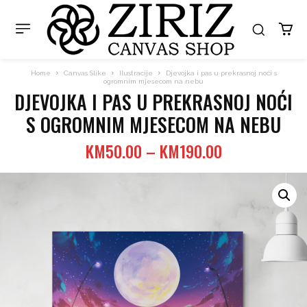
Home
Canvas Slike
Ilustracije
Djevojka i pas u prekrasnoj noći s
ogromnim mjesecom na nebu
DJEVOJKA I PAS U PREKRASNOJ NOĆI
S OGROMNIM MJESECOM NA NEBU
Price
KM
50.00
–
KM
190.00
range:
KM50.00
through
KM190.00