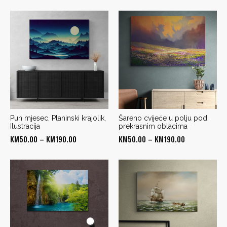
range:
range:
KM50.00
KM50.00
through
through
KM190.00
KM190.00
Pun mjesec, Planinski krajolik,
Šareno cvijeće u polju pod
Ilustracija
prekrasnim oblacima
Price
Price
KM
50.00
–
KM
190.00
KM
50.00
–
KM
190.00
range:
range:
KM50.00
KM50.00
through
through
KM190.00
KM190.00