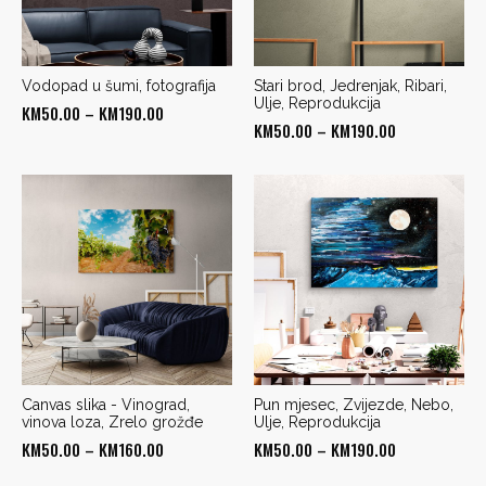
Vodopad u šumi, fotografija
Stari brod, Jedrenjak, Ribari,
Ulje, Reprodukcija
Price
KM
50.00
–
KM
190.00
Price
KM
50.00
–
KM
190.00
range:
range:
KM50.00
KM50.00
through
through
KM190.00
KM190.00
Canvas slika - Vinograd,
Pun mjesec, Zvijezde, Nebo,
vinova loza, Zrelo grožđe
Ulje, Reprodukcija
Price
Price
KM
50.00
–
KM
160.00
KM
50.00
–
KM
190.00
range:
range: