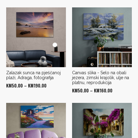
Zalazak sunca na pješčanoj
Canvas slika - Selo na obali
plaži, Adraga, fotografija
jezera, zimski krajolik, ulje na
platnu, reprodukcija
Price
KM
50.00
–
KM
190.00
Price
KM
50.00
–
KM
160.00
range:
range:
KM50.00
KM50.00
through
through
KM190.00
KM160.00