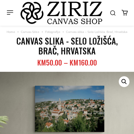
Home
Canvas Slike
Fotografije
Canvas slika – Selo Ložišća, Brač, Hrvatska
CANVAS SLIKA - SELO LOŽIŠĆA,
BRAČ, HRVATSKA
Price
KM
50.00
–
KM
160.00
range:
KM50.00
through
KM160.00