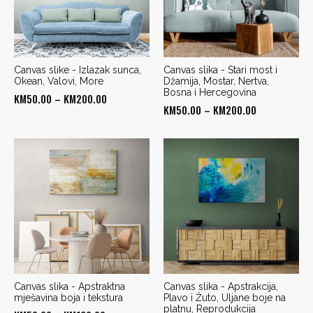
Canvas slike - Izlazak sunca,
Canvas slika - Stari most i
Okean, Valovi, More
Džamija, Mostar, Nertva,
Bosna i Hercegovina
Price
KM
50.00
–
KM
200.00
Price
KM
50.00
–
KM
200.00
range:
range:
KM50.00
KM50.00
through
through
KM200.00
KM200.00
Canvas slika - Apstraktna
Canvas slika - Apstrakcija,
mješavina boja i tekstura
Plavo i Žuto, Uljane boje na
platnu, Reprodukcija