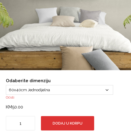
Odaberite dimenziju
Očisti
KM
50.00
Canvas
DODAJ U KORPU
slika