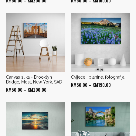
KM
50.00
–
KM
200.00
KM
50.00
–
KM
160.00
range:
range:
KM50.00
KM50.00
through
through
KM200.00
KM160.00
Canvas slika - Brooklyn
Cvijeće i planine, fotografija
Bridge, Most, New York, SAD
Price
KM
50.00
–
KM
190.00
Price
KM
50.00
–
KM
200.00
range:
range:
KM50.00
KM50.00
through
through
KM190.00
KM200.00