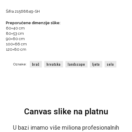
-
Selo
Šifra
21568849-SH
Ložišća,
Brač,
Preporučene dimenzije slike:
Hrvatska
60×40 cm
količina
80×53 cm
90×60 cm
100×66 cm
120×80 cm
brač
hrvatska
landscape
ljeto
selo
Oznake:
Canvas slike na platnu
U bazi imamo više miliona profesionalnih