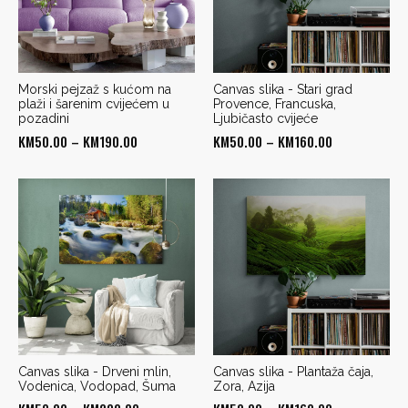
Morski pejzaž s kućom na
Canvas slika - Stari grad
plaži i šarenim cvijećem u
Provence, Francuska,
pozadini
Ljubičasto cvijeće
Price
Price
KM
50.00
–
KM
190.00
KM
50.00
–
KM
160.00
range:
range:
KM50.00
KM50.00
through
through
KM190.00
KM160.00
Canvas slika - Drveni mlin,
Canvas slika - Plantaža čaja,
Vodenica, Vodopad, Šuma
Zora, Azija
Price
Price