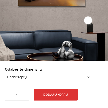
Odaberite dimenziju
Zalazak
DODAJ U KORPU
sunca
na
pješčanoj