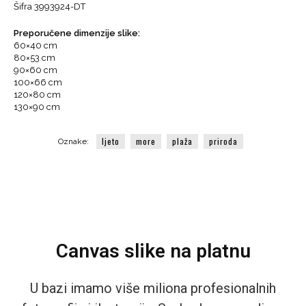
Šifra 3993924-DT
plaži,
Adraga,
Preporučene dimenzije slike:
fotografija
60×40 cm
količina
80×53 cm
90×60 cm
100×66 cm
120×80 cm
130×90 cm
ljeto
more
plaža
priroda
Oznake:
Canvas slike na platnu
U bazi imamo više miliona profesionalnih