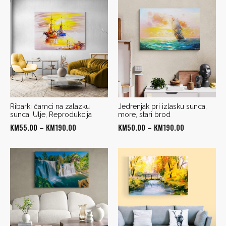
KM50.00
KM50.00
through
through
KM190.00
KM190.00
Ribarki čamci na zalazku
Jedrenjak pri izlasku sunca,
sunca, Ulje, Reprodukcija
more, stari brod
Price
Price
KM
55.00
–
KM
190.00
KM
50.00
–
KM
190.00
range:
range:
KM55.00
KM50.00
through
through
KM190.00
KM190.00