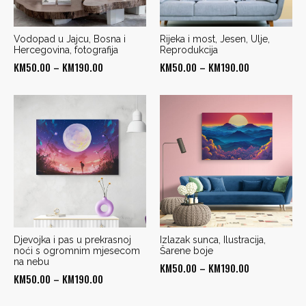
Vodopad u Jajcu, Bosna i
Rijeka i most, Jesen, Ulje,
Hercegovina, fotografija
Reprodukcija
Price
Price
KM
50.00
–
KM
190.00
KM
50.00
–
KM
190.00
range:
range:
KM50.00
KM50.00
through
through
KM190.00
KM190.00
Djevojka i pas u prekrasnoj
Izlazak sunca, Ilustracija,
noći s ogromnim mjesecom
Šarene boje
na nebu
Price
KM
50.00
–
KM
190.00
Price
KM
50.00
–
KM
190.00
range:
range:
KM50.00