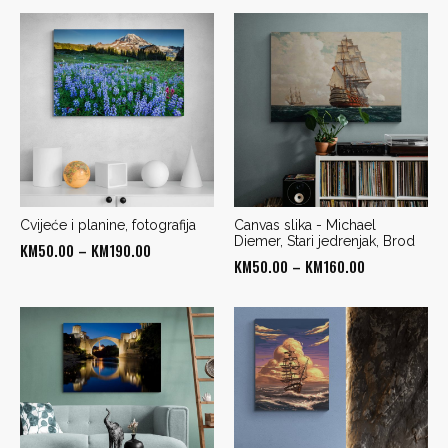
Cvijeće i planine, fotografija
Canvas slika - Michael
Diemer, Stari jedrenjak, Brod
Price
KM
50.00
–
KM
190.00
Price
KM
50.00
–
KM
160.00
range:
range:
KM50.00
KM50.00
through
through
KM190.00
KM160.00