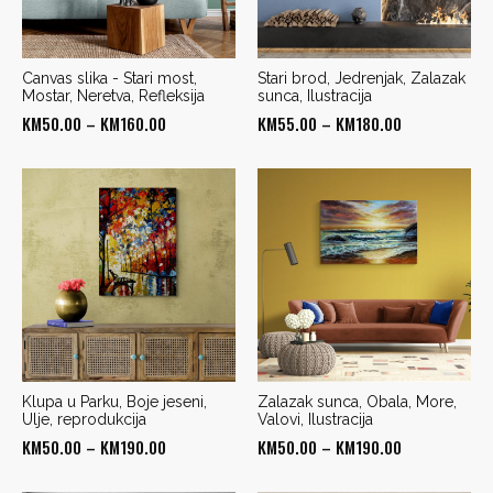
Canvas slika - Stari most,
Stari brod, Jedrenjak, Zalazak
Mostar, Neretva, Refleksija
sunca, Ilustracija
Price
Price
KM
50.00
–
KM
160.00
KM
55.00
–
KM
180.00
range:
range:
KM50.00
KM55.00
through
through
KM160.00
KM180.00
Klupa u Parku, Boje jeseni,
Zalazak sunca, Obala, More,
Ulje, reprodukcija
Valovi, Ilustracija
Price
Price
KM
50.00
–
KM
190.00
KM
50.00
–
KM
190.00
range:
range: