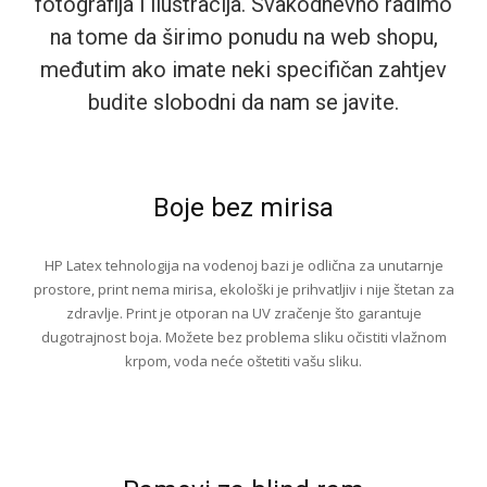
fotografija i ilustracija. Svakodnevno radimo
na tome da širimo ponudu na web shopu,
međutim ako imate neki specifičan zahtjev
budite slobodni da nam se javite.
Boje bez mirisa
HP Latex tehnologija na vodenoj bazi je odlična za unutarnje
prostore, print nema mirisa, ekološki je prihvatljiv i nije štetan za
zdravlje. Print je otporan na UV zračenje što garantuje
dugotrajnost boja. Možete bez problema sliku očistiti vlažnom
krpom, voda neće oštetiti vašu sliku.