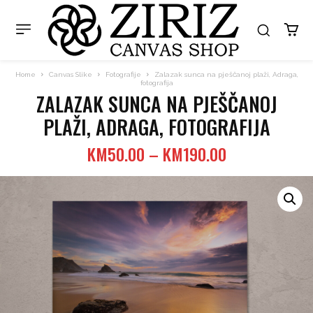
Home
Canvas Slike
Fotografije
Zalazak sunca na pješčanoj plaži, Adraga,
fotografija
ZALAZAK SUNCA NA PJEŠČANOJ
PLAŽI, ADRAGA, FOTOGRAFIJA
Price
KM
50.00
–
KM
190.00
range:
KM50.00
through
KM190.00