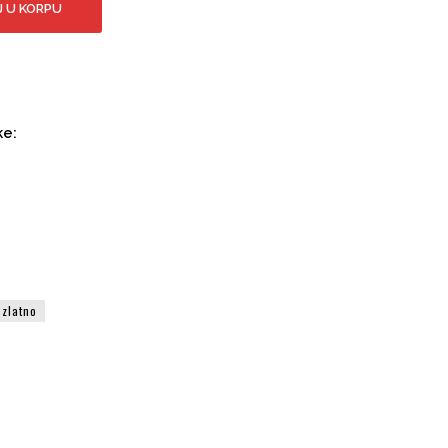
 U KORPU
ke:
zlatno