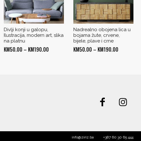
Divlji konji u galopu,
Nadrealno obojena lica u
Ilustracija, modern art, slika
bojama žute, crvene,
na platnu
bijele, plave i crne
Price
Price
KM
50.00
–
KM
190.00
KM
50.00
–
KM
190.00
range:
range:
KM50.00
KM50.00
through
through
KM190.00
KM190.00
info@ziriz.ba
+387 60 30 65 444