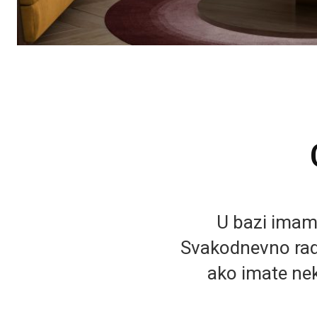
U bazi imamo 
Svakodnevno rad
ako imate nek