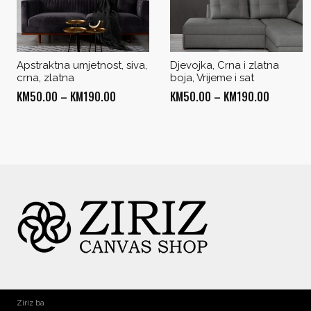
Apstraktna umjetnost, siva,
Djevojka, Crna i zlatna
crna, zlatna
boja, Vrijeme i sat
Price
Price
KM
50.00
–
KM
190.00
KM
50.00
–
KM
190.00
range:
range:
KM50.00
KM50.00
through
through
KM190.00
KM190.0
Ziriz ba