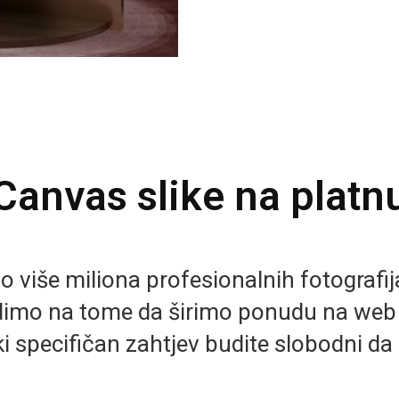
Canvas slike na platn
više miliona profesionalnih fotografija 
imo na tome da širimo ponudu na we
i specifičan zahtjev budite slobodni da 