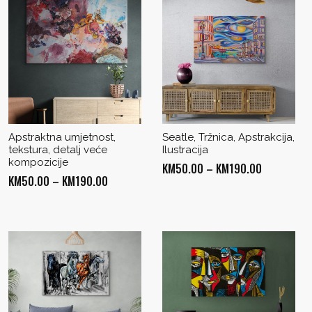
Apstraktna umjetnost,
Seatle, Tržnica, Apstrakcija,
tekstura, detalj veće
Ilustracija
kompozicije
Price
KM
50.00
–
KM
190.00
Price
KM
50.00
–
KM
190.00
range:
range:
0
KM50.00
KM50.00
through
through
00
KM190.00
KM190.00