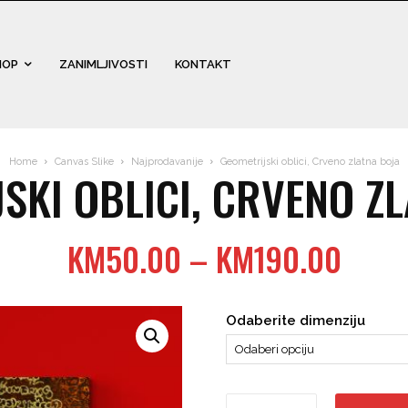
HOP
ZANIMLJIVOSTI
KONTAKT
Home
Canvas Slike
Najprodavanije
Geometrijski oblici, Crveno zlatna boja
SKI OBLICI, CRVENO Z
Price
KM
50.00
–
KM
190.00
range
KM50
Odaberite dimenziju
thro
KM19
Geometrijski