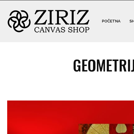
POČETNA
S
GEOMETRIJ