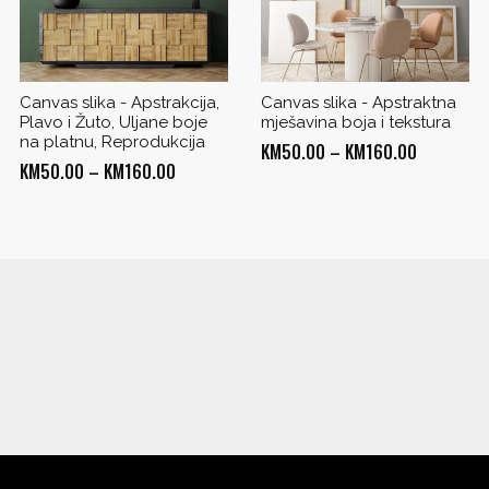
Canvas slika - Apstrakcija,
Canvas slika - Apstraktna
Plavo i Žuto, Uljane boje
mješavina boja i tekstura
na platnu, Reprodukcija
Price
KM
50.00
–
KM
160.00
Price
KM
50.00
–
KM
160.00
range:
range:
KM50.00
KM50.00
through
through
0
KM160.00
KM160.00