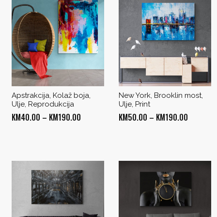
Apstrakcija, Kolaž boja,
New York, Brooklin most,
Ulje, Reprodukcija
Ulje, Print
Price
Price
KM
40.00
–
KM
190.00
KM
50.00
–
KM
190.00
range:
range:
KM40.00
KM50.00
through
through
KM190.00
KM190.0