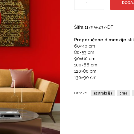
DODAJ
oblici,
Crveno
zlatna
boja
Šifra
117955237-DT
količina
Preporučene dimenzije sli
60×40 cm
80×53 cm
90×60 cm
100×66 cm
120×80 cm
130×90 cm
apstrakcija
crno
Oznake: