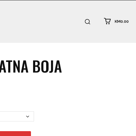
KM0.00
LATNA BOJA
:
.00
ugh
0.00