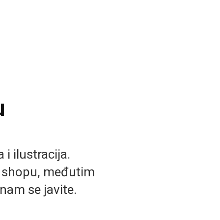
u
i ilustracija.
b shopu, međutim
nam se javite.