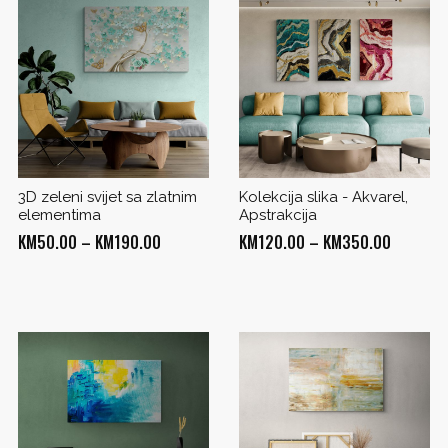
3D zeleni svijet sa zlatnim
Kolekcija slika - Akvarel,
elementima
Apstrakcija
Price
Price
KM
50.00
–
KM
190.00
KM
120.00
–
KM
350.00
range:
range:
KM50.00
KM120.0
through
through
0
KM190.00
KM350.