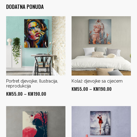
DODATNA PONUDA
Portret djevojke, Ilustracija,
Kolaž djevojke sa cijećem
reprodukcija
Price
KM
55.00
–
KM
190.00
Price
KM
55.00
–
KM
190.00
range:
range:
KM55.00
KM55.00
through
through
KM190.00
KM190.00