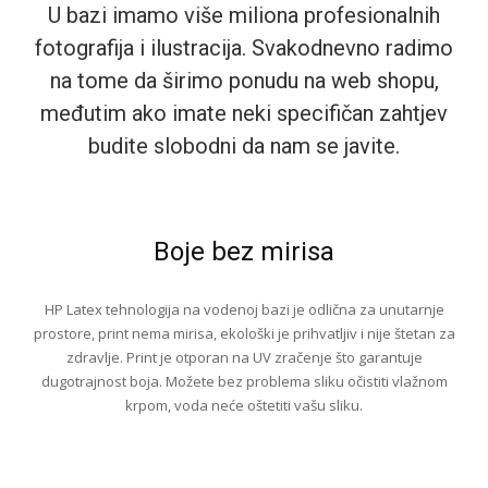
U bazi imamo više miliona profesionalnih
fotografija i ilustracija. Svakodnevno radimo
na tome da širimo ponudu na web shopu,
međutim ako imate neki specifičan zahtjev
budite slobodni da nam se javite.
Boje bez mirisa
HP Latex tehnologija na vodenoj bazi je odlična za unutarnje
prostore, print nema mirisa, ekološki je prihvatljiv i nije štetan za
zdravlje. Print je otporan na UV zračenje što garantuje
dugotrajnost boja. Možete bez problema sliku očistiti vlažnom
krpom, voda neće oštetiti vašu sliku.