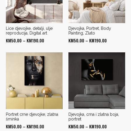
Lice djevojke, detalji, ulje
Djevojka, Portret, Body
reproducija, Digital art
Painting, Zlato
Price
Price
KM
50.00
–
KM
190.00
KM
50.00
–
KM
190.00
range:
range:
KM50.00
KM50.00
through
through
KM190.00
KM190.00
Portret crne djevojke, zlatna
Djevojka, crna i zlatna boja,
šminka
portret
Price
Price
KM
50.00
–
KM
190.00
KM
50.00
–
KM
190.00