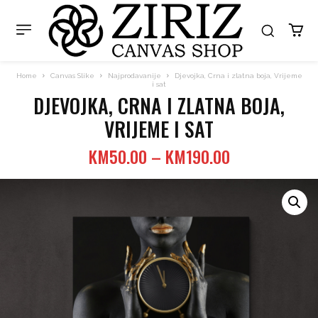
Home
Canvas Slike
Najprodavanije
Djevojka, Crna i zlatna boja, Vrijeme
i sat
DJEVOJKA, CRNA I ZLATNA BOJA,
VRIJEME I SAT
Price
KM
50.00
–
KM
190.00
range:
KM50.00
through
KM190.00