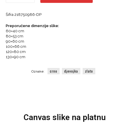
i
zlatna
Šifra
218750986-DP
boja,
Vrijeme
Preporučene dimenzije slike:
i
60×40 cm
sat
80×53 cm
količina
90×60 cm
100×66 cm
120×80 cm
130×90 cm
crno
djevojka
zlato
Oznake:
Canvas slike na platnu