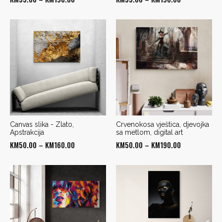
range:
range:
KM55.00
KM55.00
through
through
KM190.00
KM190.00
Canvas slika - Zlato,
Crvenokosa vještica, djevojka
Apstrakcija
sa metlom, digital art
Price
Price
KM
50.00
–
KM
160.00
KM
50.00
–
KM
190.00
range:
range:
KM50.00
KM50.00
through
through
KM160.00
KM190.00