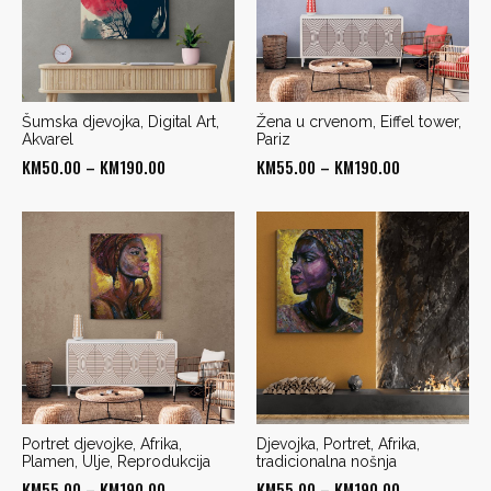
Šumska djevojka, Digital Art,
Žena u crvenom, Eiffel tower,
Akvarel
Pariz
Price
Price
KM
50.00
–
KM
190.00
KM
55.00
–
KM
190.00
range:
range:
KM50.00
KM55.00
through
through
KM190.00
KM190.00
Portret djevojke, Afrika,
Djevojka, Portret, Afrika,
Plamen, Ulje, Reprodukcija
tradicionalna nošnja
Price
Price
KM
55.00
–
KM
190.00
KM
55.00
–
KM
190.00