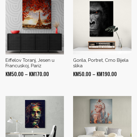
Eiffelov Toranj, Jesen u
Gorila, Portret, Crno Bijela
Francuskoj, Pariz
slika
Price
Price
KM
50.00
–
KM
170.00
KM
50.00
–
KM
190.00
range:
range:
KM50.00
KM50.00
through
through
0
KM170.00
KM190.00