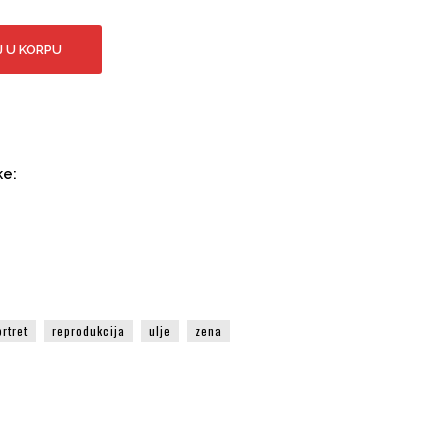
 U KORPU
ke:
ortret
reprodukcija
ulje
zena