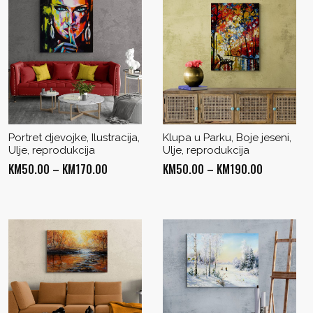
Portret djevojke, Ilustracija,
Klupa u Parku, Boje jeseni,
Ulje, reprodukcija
Ulje, reprodukcija
Price
Price
KM
50.00
–
KM
170.00
KM
50.00
–
KM
190.00
range:
range:
KM50.00
KM50.00
through
through
KM170.00
KM190.00