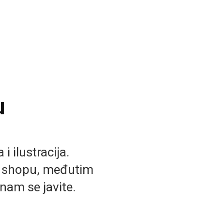
u
i ilustracija.
b shopu, međutim
nam se javite.