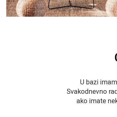
U bazi imamo 
Svakodnevno rad
ako imate nek