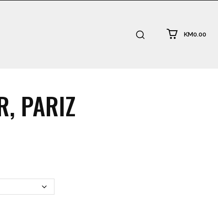
KM0.00
R, PARIZ
:
.00
ugh
0.00