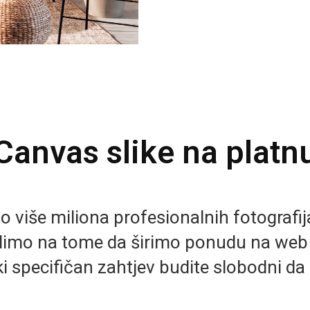
Canvas slike na platn
više miliona profesionalnih fotografija 
imo na tome da širimo ponudu na we
i specifičan zahtjev budite slobodni da 