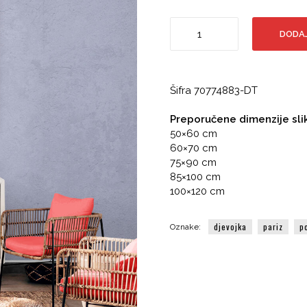
Žena
DODAJ
u
crvenom,
Eiffel
tower,
Šifra
70774883-DT
Pariz
količina
Preporučene dimenzije sli
50×60 cm
60×70 cm
75×90 cm
85×100 cm
100×120 cm
djevojka
pariz
p
Oznake: