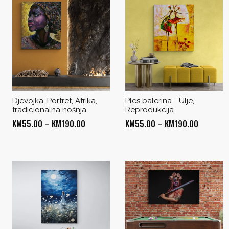
Djevojka, Portret, Afrika,
Ples balerina - Ulje,
tradicionalna nošnja
Reprodukcija
Price
Price
KM
55.00
–
KM
190.00
KM
55.00
–
KM
190.00
range:
range:
KM55.00
KM55.00
through
through
KM190.00
KM190.0