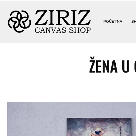
POČETNA
S
ŽENA U 