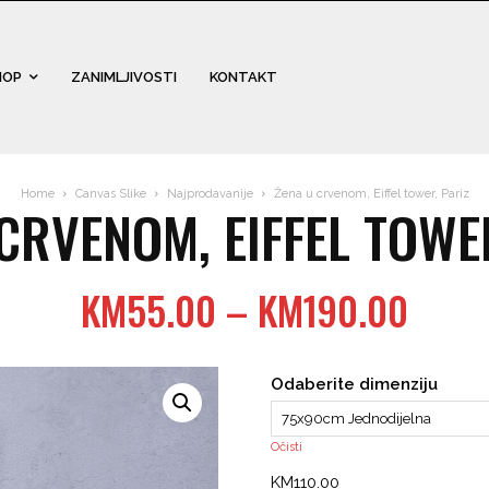
HOP
ZANIMLJIVOSTI
KONTAKT
Home
Canvas Slike
Najprodavanije
Žena u crvenom, Eiffel tower, Pariz
CRVENOM, EIFFEL TOWE
Price
KM
55.00
–
KM
190.00
range
KM55
Odaberite dimenziju
thro
KM19
Očisti
KM
110.00