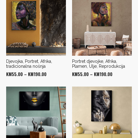
through
through
KM190.00
KM190.00
Djevojka, Portret, Afrika,
Portret djevojke, Afrika,
tradicionalna nošnja
Plamen, Ulje, Reprodukcija
Price
Price
KM
55.00
–
KM
190.00
KM
55.00
–
KM
190.00
range:
range:
KM55.00
KM55.00
through
through
KM190.00
KM190.00