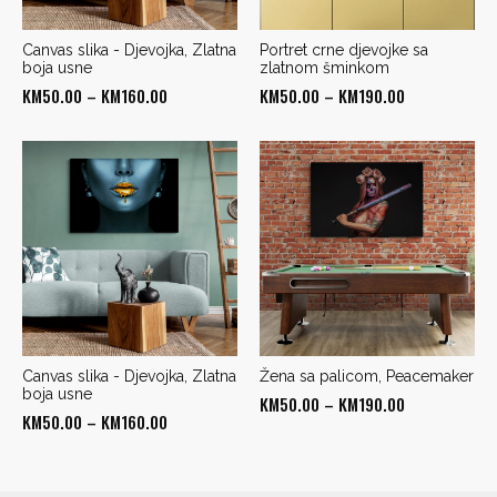
Canvas slika - Djevojka, Zlatna
Portret crne djevojke sa
boja usne
zlatnom šminkom
Price
Price
KM
50.00
–
KM
160.00
KM
50.00
–
KM
190.00
range:
range:
KM50.00
KM50.00
through
through
KM160.00
KM190.00
Canvas slika - Djevojka, Zlatna
Žena sa palicom, Peacemaker
boja usne
Price
KM
50.00
–
KM
190.00
Price
KM
50.00
–
KM
160.00
range:
range:
KM50.00
KM50.00
through