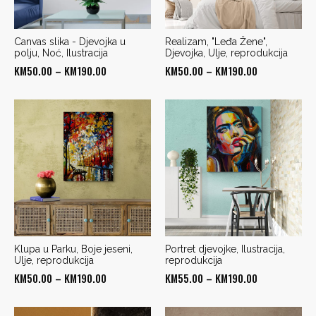
Canvas slika - Djevojka u
Realizam, "Leđa Žene",
polju, Noć, Ilustracija
Djevojka, Ulje, reprodukcija
Price
Price
KM
50.00
–
KM
190.00
KM
50.00
–
KM
190.00
range:
range:
KM50.00
KM50.00
through
through
KM190.00
KM190.00
Klupa u Parku, Boje jeseni,
Portret djevojke, Ilustracija,
Ulje, reprodukcija
reprodukcija
Price
Price
KM
50.00
–
KM
190.00
KM
55.00
–
KM
190.00
range:
range:
KM50.00
KM55.00