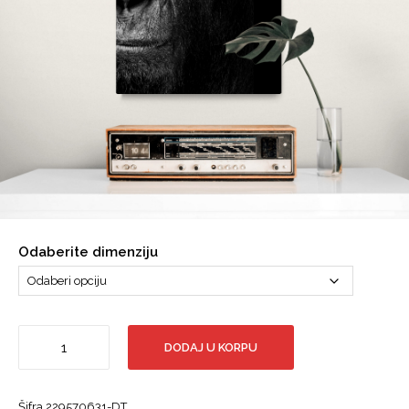
Odaberite dimenziju
Gorila,
DODAJ U KORPU
Portret,
Crno
Bijela
Šifra
229570631-DT