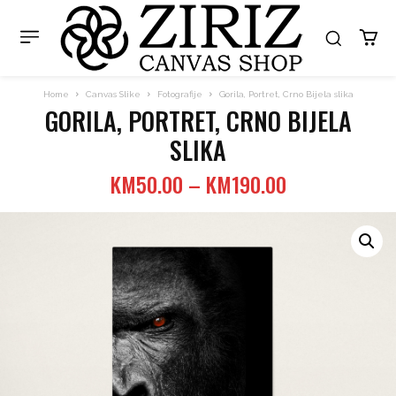
Home
Canvas Slike
Fotografije
Gorila, Portret, Crno Bijela slika
GORILA, PORTRET, CRNO BIJELA
SLIKA
Price
KM
50.00
–
KM
190.00
range:
KM50.00
through
KM190.00