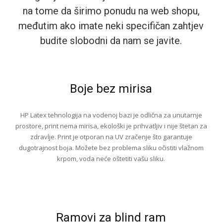
na tome da širimo ponudu na web shopu,
međutim ako imate neki specifičan zahtjev
budite slobodni da nam se javite.
Boje bez mirisa
HP Latex tehnologija na vodenoj bazi je odlična za unutarnje
prostore, print nema mirisa, ekološki je prihvatljiv i nije štetan za
zdravlje. Print je otporan na UV zračenje što garantuje
dugotrajnost boja. Možete bez problema sliku očistiti vlažnom
krpom, voda neće oštetiti vašu sliku.
Ramovi za blind ram