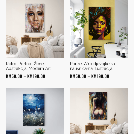
Retro, Portren Žene,
Portret Afro djevojke sa
Apstrakcija, Modern Art
naušnicama, Ilustracija
Price
Price
KM
50.00
–
KM
190.00
KM
50.00
–
KM
190.00
range:
range:
KM50.00
KM50.00
through
through
KM190.00
KM190.00