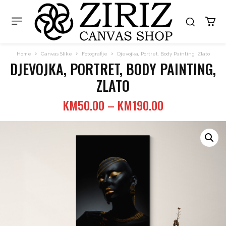
Home
Canvas Slike
Fotografije
Djevojka, Portret, Body Painting, Zlato
DJEVOJKA, PORTRET, BODY PAINTING,
ZLATO
Price
KM
50.00
–
KM
190.00
range:
KM50.00
through
KM190.00