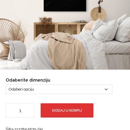
Odaberite dimenziju
Djevojka,
DODAJ U KORPU
Portret,
Body
Painting,
Šifra
2137854879-SH