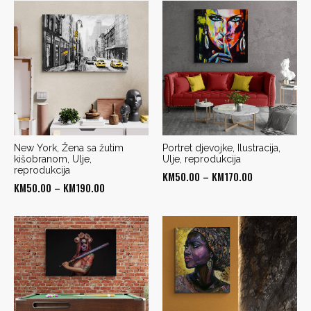
New York, Žena sa žutim
Portret djevojke, Ilustracija,
kišobranom, Ulje,
Ulje, reprodukcija
reprodukcija
Price
KM
50.00
–
KM
170.00
Price
KM
50.00
–
KM
190.00
range:
range:
KM50.00
KM50.00
through
through
KM170.00
KM190.00