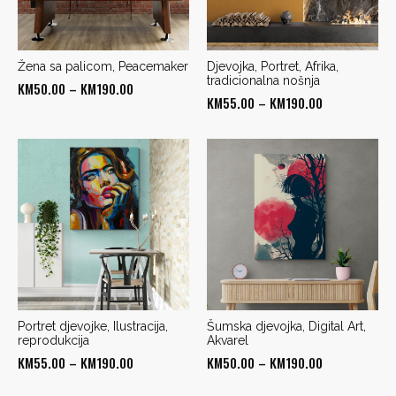
Žena sa palicom, Peacemaker
Djevojka, Portret, Afrika,
tradicionalna nošnja
Price
KM
50.00
–
KM
190.00
Price
KM
55.00
–
KM
190.00
range:
range:
KM50.00
KM55.00
through
through
KM190.00
KM190.00
Portret djevojke, Ilustracija,
Šumska djevojka, Digital Art,
reprodukcija
Akvarel
Price
Price
KM
55.00
–
KM
190.00
KM
50.00
–
KM
190.00
range:
range: