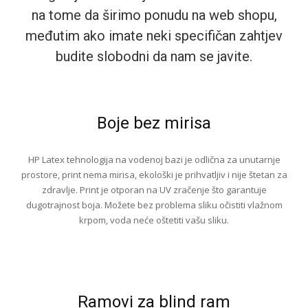
na tome da širimo ponudu na web shopu,
međutim ako imate neki specifičan zahtjev
budite slobodni da nam se javite.
Boje bez mirisa
HP Latex tehnologija na vodenoj bazi je odlična za unutarnje
prostore, print nema mirisa, ekološki je prihvatljiv i nije štetan za
zdravlje. Print je otporan na UV zračenje što garantuje
dugotrajnost boja. Možete bez problema sliku očistiti vlažnom
krpom, voda neće oštetiti vašu sliku.
Ramovi za blind ram