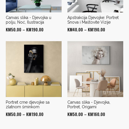
Canvas slika - Djevojka u
Apstrakcija Djevojke: Portret
polju, Noć, Ilustracija
Snova i Maštovite Vizije
Price
Price
KM
50.00
–
KM
190.00
KM
40.00
–
KM
190.00
range:
range:
KM50.00
KM40.00
through
through
KM190.00
KM190.00
Portret crne djevojke sa
Canvas slika - Djevojka,
zlatnom šminkom
Portret, Origami
Price
Price
KM
50.00
–
KM
190.00
KM
50.00
–
KM
160.00
range:
range:
KM50.00
KM50.00