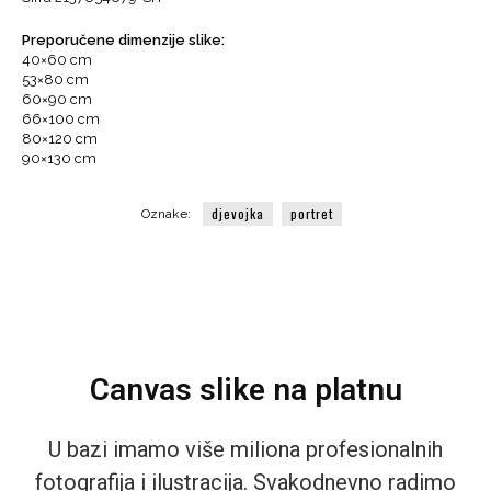
Zlato
količina
Preporučene dimenzije slike:
40×60 cm
53×80 cm
60×90 cm
66×100 cm
80×120 cm
90×130 cm
djevojka
portret
Oznake:
Canvas slike na platnu
U bazi imamo više miliona profesionalnih
fotografija i ilustracija. Svakodnevno radimo