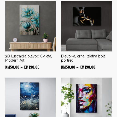
KM55.00
KM50.00
through
through
KM190.00
KM190.00
3D Ilustracija plavog Cvijeta,
Djevojka, crna i zlatna boja,
Modern Art
portret
Price
Price
KM
50.00
–
KM
190.00
KM
50.00
–
KM
190.00
range:
range:
KM50.00
KM50.00
through
through
KM190.00
KM190.00