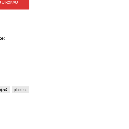
 U KORPU
ke:
ejzaž
planina