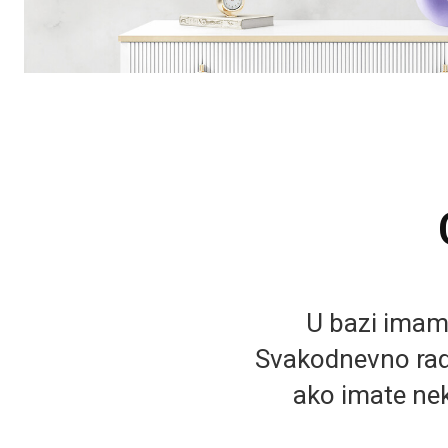
U bazi imamo 
Svakodnevno rad
ako imate nek