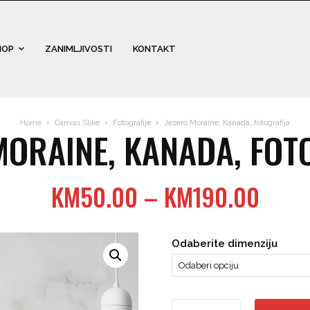
HOP
ZANIMLJIVOSTI
KONTAKT
Home
Canvas Slike
Fotografije
Jezero Moraine, Kanada, fotografija
MORAINE, KANADA, FOT
Price
KM
50.00
–
KM
190.00
range
KM50
Odaberite dimenziju
thro
KM19
Jezero