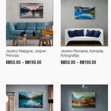
Jezero Maligne, Jasper,
Jezero Moraine, Kanada,
Priroda
fotografija
Price
Price
KM
50.00
–
KM
190.00
KM
50.00
–
KM
190.00
range:
range:
KM50.00
KM50.00
through
through
KM190.00
KM190.0