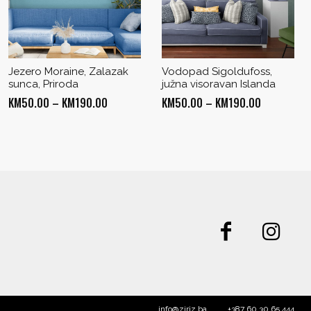
Jezero Moraine, Zalazak
Vodopad Sigoldufoss,
sunca, Priroda
južna visoravan Islanda
Price
Price
KM
50.00
–
KM
190.00
KM
50.00
–
KM
190.00
range:
range:
KM50.00
KM50.00
through
through
KM190.00
KM190.00
info@ziriz.ba
+387 60 30 65 444