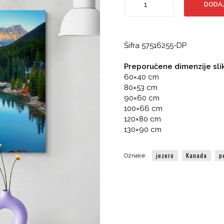
DODAJ
Moraine,
Kanada,
fotografija
količina
Šifra 57516255-DP
Preporučene dimenzije sli
60×40 cm
80×53 cm
90×60 cm
100×66 cm
120×80 cm
130×90 cm
jezero
Kanada
p
Oznake: