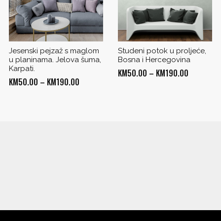
Jesenski pejzaž s maglom
Studeni potok u proljeće,
u planinama. Jelova šuma,
Bosna i Hercegovina
Karpati.
Price
KM
50.00
–
KM
190.00
Price
KM
50.00
–
KM
190.00
range:
range:
KM50.00
KM50.00
through
through
0
KM190.00
KM190.00