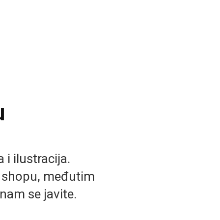
u
i ilustracija.
b shopu, međutim
nam se javite.