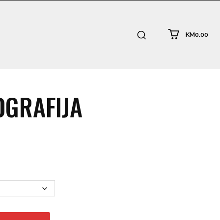
KM0.00
OGRAFIJA
:
.00
ugh
0.00