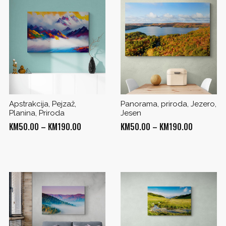
Apstrakcija, Pejzaž,
Panorama, priroda, Jezero,
Planina, Priroda
Jesen
Price
Price
KM
50.00
–
KM
190.00
KM
50.00
–
KM
190.00
range:
range:
KM50.00
KM50.00
through
through
0
KM190.00
KM190.00