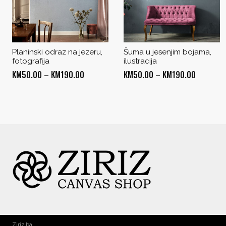
Planinski odraz na jezeru,
Šuma u jesenjim bojama,
fotografija
ilustracija
Price
Price
KM
50.00
–
KM
190.00
KM
50.00
–
KM
190.00
range:
range:
KM50.00
KM50.00
through
through
KM190.00
KM190.0
Ziriz ba