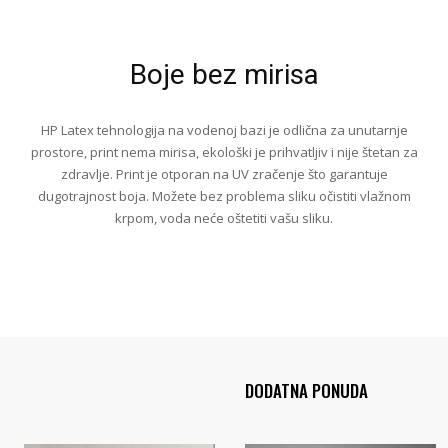
Boje bez mirisa
HP Latex tehnologija na vodenoj bazi je odlična za unutarnje
prostore, print nema mirisa, ekološki je prihvatljiv i nije štetan za
zdravlje. Print je otporan na UV zračenje što garantuje
dugotrajnost boja. Možete bez problema sliku očistiti vlažnom
krpom, voda neće oštetiti vašu sliku.
DODATNA PONUDA