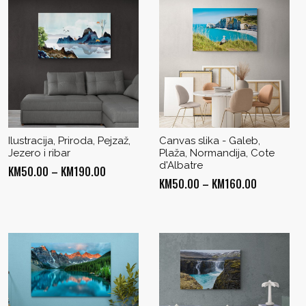
Ilustracija, Priroda, Pejzaž,
Canvas slika - Galeb,
Jezero i ribar
Plaža, Normandija, Cote
d'Albatre
Price
KM
50.00
–
KM
190.00
Price
KM
50.00
–
KM
160.00
range:
range:
KM50.00
KM50.00
through
through
KM190.00
KM160.00