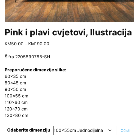
Pink i plavi cvjetovi, Ilustracija
Price
KM
50.00
–
KM
190.00
range:
KM50.00
Šifra
2205890785-SH
through
KM190.00
Preporučene dimenzije slike:
60×35 cm
80×45 cm
90×50 cm
100×55 cm
110×60 cm
120×70 cm
130×80 cm
Odaberite dimenziju
Očisti