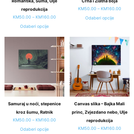
Romantika, Šuma, Ulje
Crna i Zlatna boja
Price
KM
50.00
–
KM
160.00
reprodukcija
range:
Price
KM
50.00
–
KM
160.00
This
Odaberi opcije
KM50.
range:
product
This
Odaberi opcije
throug
KM50.00
has
product
KM160
through
multiple
has
KM160.00
variants.
multiple
The
variants.
options
The
may
options
be
may
chosen
be
on
chosen
the
on
Samuraj u noći, stepenice
Canvas slika – Bajka Mali
product
the
page
kroz šumu, Ratnik
product
princ, Zvjezdano nebo, Ulje
page
Price
KM
50.00
–
KM
160.00
reprodukcija
range:
Price
KM
50.00
–
KM
160.00
This
Odaberi opcije
KM50.00