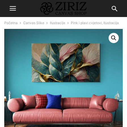
Početna
Canvas Slike
Ilustracije
Pink i plavi cvjetovi, Ilustracija