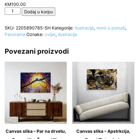
KM
100.00
Pink
Dodaj u korpu
i
plavi
SKU:
2205890785-SH
Kategorije:
Ilustracije
,
novo u ponudi
,
cvjetovi,
Panorama
Oznake:
cvijet
,
ilustracija
Ilustracija
količina
Povezani proizvodi
Canvas slika – Par na drvetu,
Canvas slika – Apstrkcija,