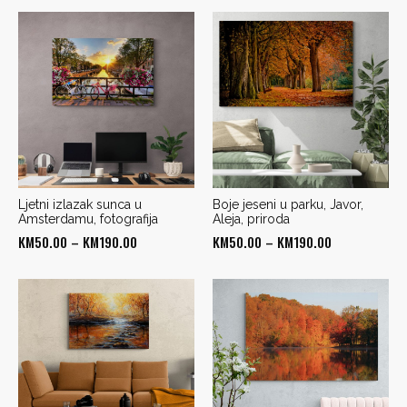
Ljetni izlazak sunca u
Boje jeseni u parku, Javor,
Amsterdamu, fotografija
Aleja, priroda
Price
Price
KM
50.00
–
KM
190.00
KM
50.00
–
KM
190.00
range:
range:
KM50.00
KM50.00
through
through
KM190.00
KM190.00