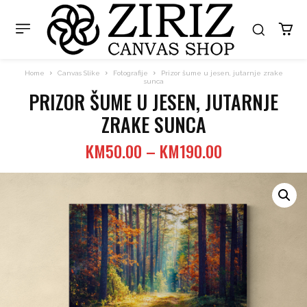
Home
Canvas Slike
Fotografije
Prizor šume u jesen, jutarnje zrake
sunca
PRIZOR ŠUME U JESEN, JUTARNJE
ZRAKE SUNCA
Price
KM
50.00
–
KM
190.00
range:
KM50.00
through
KM190.00