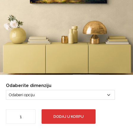
Odaberite dimenziju
Prizor
DODAJ U KORPU
šume
u
jesen,