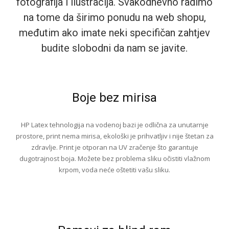
fotografija i ilustracija. Svakodnevno radimo
na tome da širimo ponudu na web shopu,
međutim ako imate neki specifičan zahtjev
budite slobodni da nam se javite.
Boje bez mirisa
HP Latex tehnologija na vodenoj bazi je odlična za unutarnje
prostore, print nema mirisa, ekološki je prihvatljiv i nije štetan za
zdravlje. Print je otporan na UV zračenje što garantuje
dugotrajnost boja. Možete bez problema sliku očistiti vlažnom
krpom, voda neće oštetiti vašu sliku.