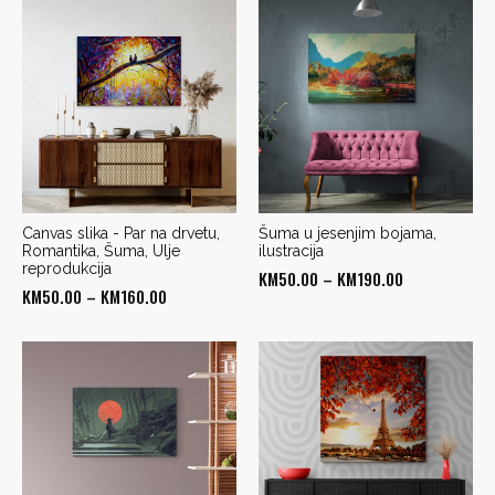
KM50.00
KM50.00
through
through
KM160.00
KM190.00
Canvas slika - Par na drvetu,
Šuma u jesenjim bojama,
Romantika, Šuma, Ulje
ilustracija
reprodukcija
Price
KM
50.00
–
KM
190.00
Price
KM
50.00
–
KM
160.00
range:
range:
KM50.00
KM50.00
through
through
KM190.00
KM160.00