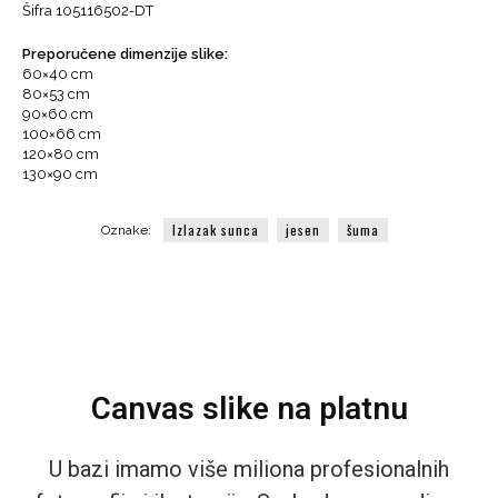
Šifra
105116502-DT
jutarnje
zrake
Preporučene dimenzije slike:
sunca
60×40 cm
količina
80×53 cm
90×60 cm
100×66 cm
120×80 cm
130×90 cm
Izlazak sunca
jesen
šuma
Oznake:
Canvas slike na platnu
U bazi imamo više miliona profesionalnih