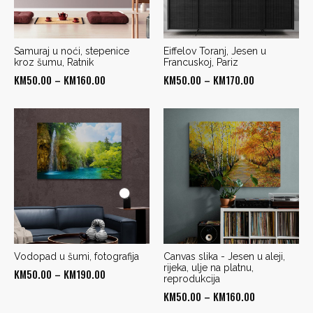
Samuraj u noći, stepenice
Eiffelov Toranj, Jesen u
kroz šumu, Ratnik
Francuskoj, Pariz
Price
Price
KM
50.00
–
KM
160.00
KM
50.00
–
KM
170.00
range:
range:
KM50.00
KM50.00
through
through
KM160.00
KM170.00
Vodopad u šumi, fotografija
Canvas slika - Jesen u aleji,
rijeka, ulje na platnu,
Price
KM
50.00
–
KM
190.00
reprodukcija
range:
Price
KM
50.00
–
KM
160.00
KM50.00
range: