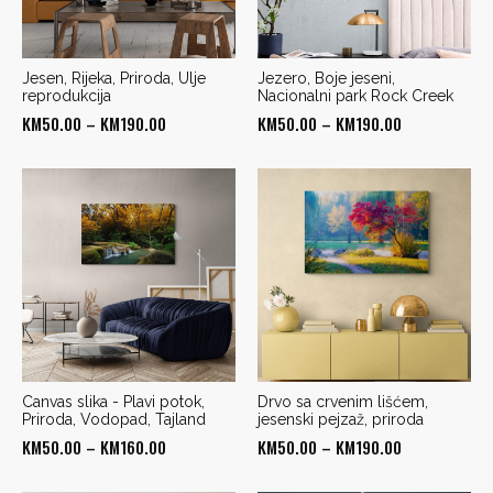
Jesen, Rijeka, Priroda, Ulje
Jezero, Boje jeseni,
reprodukcija
Nacionalni park Rock Creek
Price
Price
KM
50.00
–
KM
190.00
KM
50.00
–
KM
190.00
range:
range:
KM50.00
KM50.00
through
through
KM190.00
KM190.00
Canvas slika - Plavi potok,
Drvo sa crvenim lišćem,
Priroda, Vodopad, Tajland
jesenski pejzaž, priroda
Price
Price
KM
50.00
–
KM
160.00
KM
50.00
–
KM
190.00
range:
range: