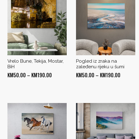
Vrelo Bune, Tekija, Mostar,
Pogled iz zraka na
BiH
zaleđenu rijeku u šumi
Price
Price
KM
50.00
–
KM
190.00
KM
50.00
–
KM
190.00
range:
range:
KM50.00
KM50.00
through
through
KM190.00
KM190.0