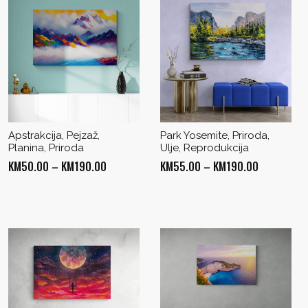
Apstrakcija, Pejzaž,
Park Yosemite, Priroda,
Planina, Priroda
Ulje, Reprodukcija
Price
Price
KM
50.00
–
KM
190.00
KM
55.00
–
KM
190.00
range:
range:
KM50.00
KM55.00
through
through
KM190.00
KM190.00