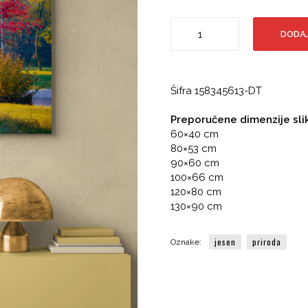
Drvo
DODAJ
sa
crvenim
lišćem,
jesenski
Šifra
158345613-DT
pejzaž,
priroda
Preporučene dimenzije sli
količina
60×40 cm
80×53 cm
90×60 cm
100×66 cm
120×80 cm
130×90 cm
jesen
priroda
Oznake: