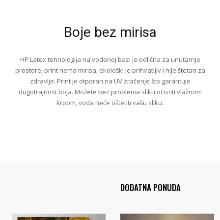
Boje bez mirisa
HP Latex tehnologija na vodenoj bazi je odlična za unutarnje
prostore, print nema mirisa, ekološki je prihvatljiv i nije štetan za
zdravlje. Print je otporan na UV zračenje što garantuje
dugotrajnost boja. Možete bez problema sliku očistiti vlažnom
krpom, voda neće oštetiti vašu sliku.
DODATNA PONUDA