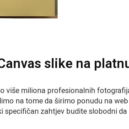
Canvas slike na platn
više miliona profesionalnih fotografija 
imo na tome da širimo ponudu na we
i specifičan zahtjev budite slobodni da 