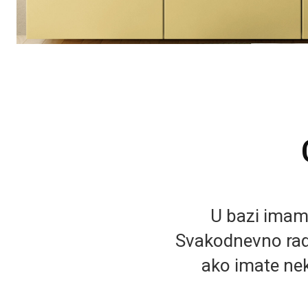
U bazi imamo 
Svakodnevno rad
ako imate nek