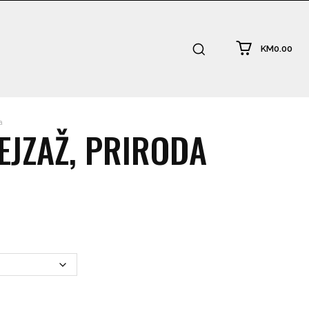
KM0.00
a
EJZAŽ, PRIRODA
:
.00
ugh
0.00