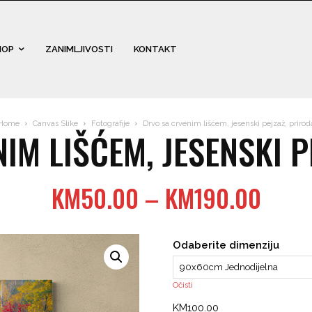
HOP
ZANIMLJIVOSTI
KONTAKT
Home
Canvas Slike
Fotografije
Drvo sa crvenim lišćem, jesenski pejzaž, prirod
IM LIŠĆEM, JESENSKI P
Price
KM
50.00
–
KM
190.00
range
KM50
Odaberite dimenziju
thro
KM19
Očisti
KM
100.00