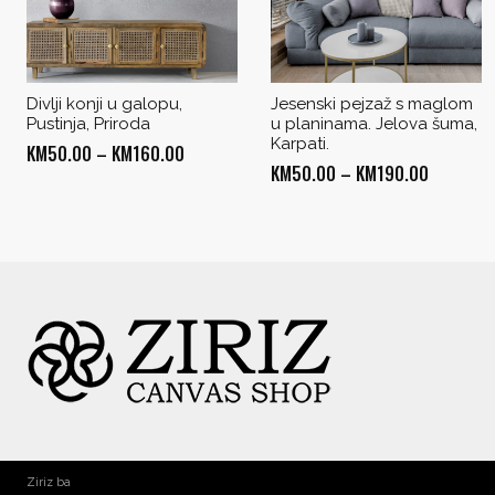
Divlji konji u galopu,
Jesenski pejzaž s maglom
Pustinja, Priroda
u planinama. Jelova šuma,
Karpati.
Price
KM
50.00
–
KM
160.00
Price
KM
50.00
–
KM
190.00
range:
range:
KM50.00
KM50.00
through
through
KM160.00
KM190.0
Ziriz ba