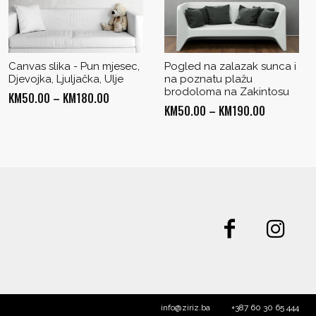
Canvas slika - Pun mjesec,
Pogled na zalazak sunca i
Djevojka, Ljuljačka, Ulje
na poznatu plažu
brodoloma na Zakintosu
Price
KM
50.00
–
KM
180.00
Price
KM
50.00
–
KM
190.00
range:
range:
KM50.00
KM50.00
through
through
KM180.00
KM190.00
info@ziriz.ba
+387 60 30 65 444