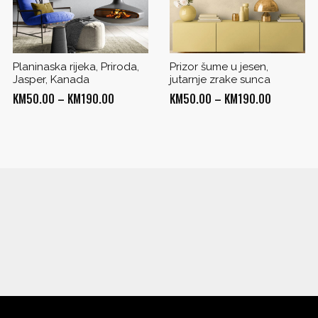
Planinaska rijeka, Priroda,
Prizor šume u jesen,
Jasper, Kanada
jutarnje zrake sunca
Price
Price
KM
50.00
–
KM
190.00
KM
50.00
–
KM
190.00
range:
range:
KM50.00
KM50.00
through
through
KM190.00
KM190.00
0