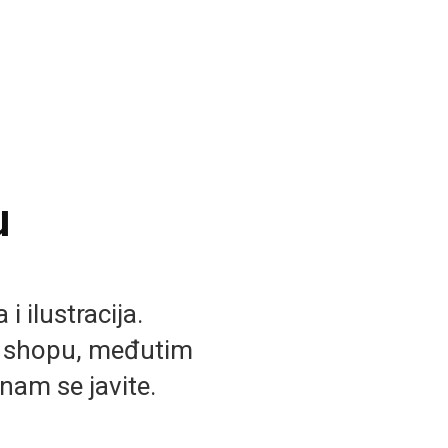
u
i ilustracija.
b shopu, međutim
nam se javite.