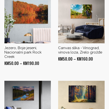
Jezero, Boje jeseni,
Canvas slika - Vinograd,
Nacionalni park Rock
vinova loza, Zrelo grožđe
Creek
Price
KM
50.00
–
KM
160.00
Price
KM
50.00
–
KM
190.00
range:
range:
KM50.00
KM50.00
through
through
0
KM160.00
KM190.00