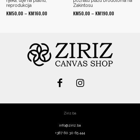
rijeka, ulje na platnu,
poznatu plažu brodoloma na
reprodukcija
Zakintosu
Price
Price
KM
50.00
–
KM
160.00
KM
50.00
–
KM
190.00
range:
range:
KM50.00
KM50.00
through
through
KM160.00
KM190.00
Ziriz ba
info@ziriz.ba
+387 60 30 65 444