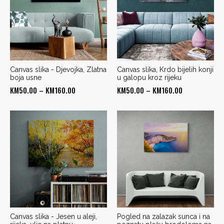
Canvas slika - Djevojka, Zlatna
Canvas slika, Krdo bijelih konji
boja usne
u galopu kroz rijeku
Price
Price
KM
50.00
–
KM
160.00
KM
50.00
–
KM
160.00
range:
range:
KM50.00
KM50.00
through
through
KM160.00
KM160.00
Canvas slika - Jesen u aleji,
Pogled na zalazak sunca i na