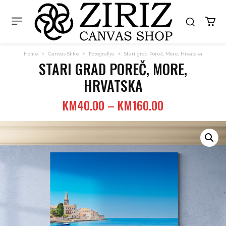
Home
Canvas Slike
Fotografije
Stari grad Poreč, More, Hrvatska
STARI GRAD POREČ, MORE,
HRVATSKA
Price
KM
40.00
–
KM
160.00
range:
KM40.00
through
KM160.00