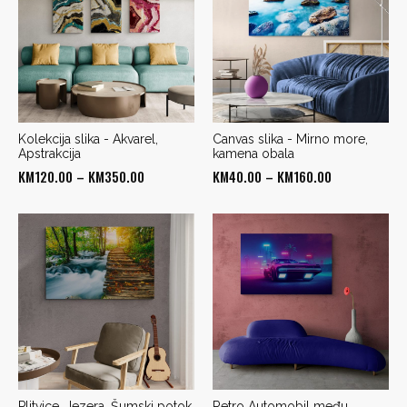
Kolekcija slika - Akvarel,
Canvas slika - Mirno more,
Apstrakcija
kamena obala
Price
Price
KM
120.00
–
KM
350.00
KM
40.00
–
KM
160.00
range:
range:
KM120.00
KM40.00
through
through
KM350.00
KM160.00
Plitvice, Jezera, Šumski potok,
Retro Automobil među