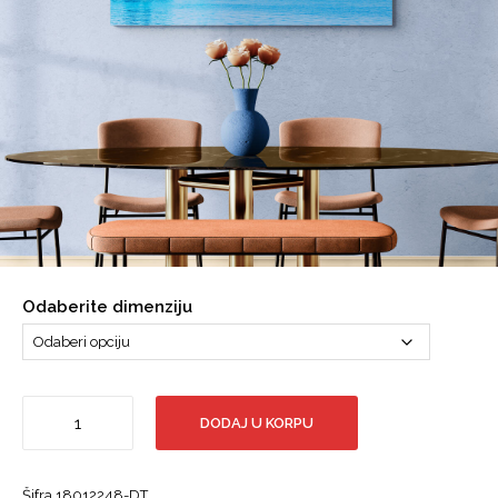
Odaberite dimenziju
Stari
DODAJ U KORPU
grad
Poreč,
More,
Šifra 18012248-DT