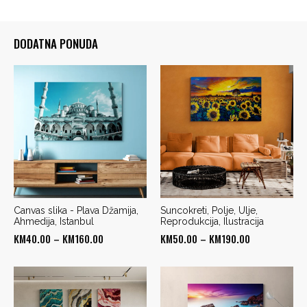
DODATNA PONUDA
Canvas slika - Plava Džamija,
Suncokreti, Polje, Ulje,
Ahmedija, Istanbul
Reprodukcija, Ilustracija
Price
Price
KM
40.00
–
KM
160.00
KM
50.00
–
KM
190.00
range:
range:
KM40.00
KM50.00
through
through
KM160.00
KM190.00