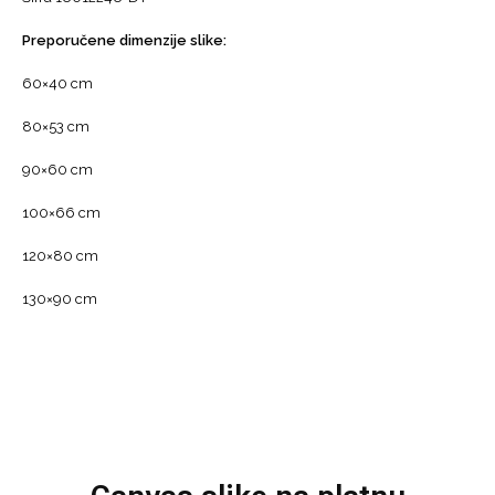
Hrvatska
količina
Preporučene dimenzije slike:
60×40 cm
80×53 cm
90×60 cm
100×66 cm
120×80 cm
130×90 cm