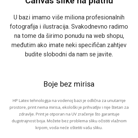
Canvas slike na platnu
U bazi imamo više miliona profesionalnih
fotografija i ilustracija. Svakodnevno radimo
na tome da širimo ponudu na web shopu,
međutim ako imate neki specifičan zahtjev
budite slobodni da nam se javite.
Boje bez mirisa
HP Latex tehnologija na vodenoj bazi je odlična za unutarnje
prostore, print nema mirisa, ekološki je prihvatljiv i nije štetan za
zdravlje. Print je otporan na UV zračenje što garantuje
dugotrajnost boja. Možete bez problema sliku očistiti vlažnom
krpom, voda neće oštetiti vašu sliku.