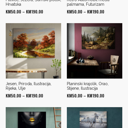
Hrvatska
palmama, Futurizam
Price
Price
KM
50.00
–
KM
190.00
KM
50.00
–
KM
190.00
range:
range:
KM50.00
KM50.00
through
through
KM190.00
KM190.00
Jesen, Priroda, Ilustracija,
Planinski krajolik, Orao,
Rijeka, Ulje
Stijene, Ilustracija
Price
Price
KM
50.00
–
KM
190.00
KM
50.00
–
KM
190.00
range:
range:
KM50.00
KM50.00
through
through
KM190.00
KM190.00